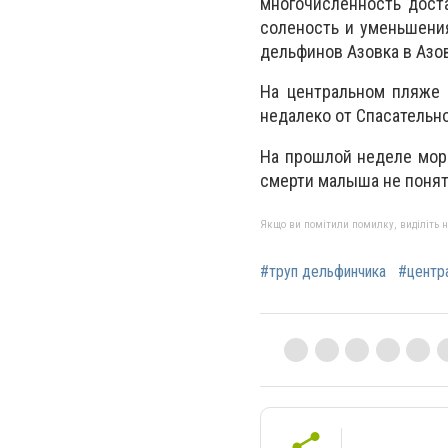
многочисленность дост
соленость и уменьшени
дельфинов Азовка в Азо
На центральном пляже
недалеко от Спасательн
На прошлой неделе мор
смерти малыша не поня
Якщо ви помітили помилку, виділіть нео
#труп дельфинчика
#центр