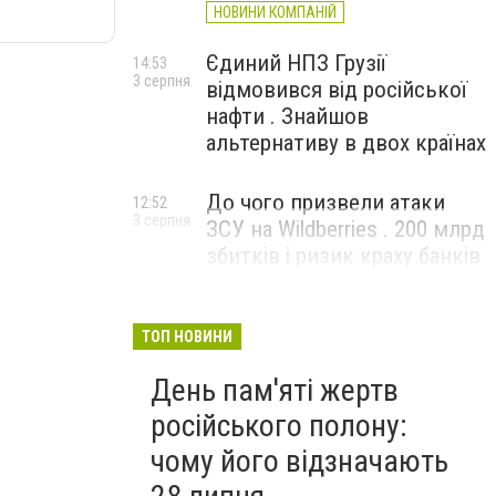
НОВИНИ КОМПАНІЙ
Єдиний НПЗ Грузії
14:53
3 серпня
відмовився від російської
нафти . Знайшов
альтернативу в двох країнах
До чого призвели атаки
12:52
3 серпня
ЗСУ на Wildberries . 200 млрд
збитків і ризик краху банків
рф
ТОП НОВИНИ
День пам'яті жертв
російського полону:
чому його відзначають