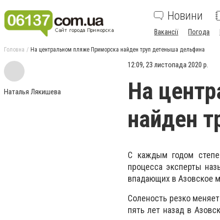
Новини
Вакансії
Погода
Головна
На центральном пляже Приморска найден труп детеныша дельфина
12:09, 23 листопада 2020 р.
На центр
Наталья Лякишева
найден т
С каждым годом степен
процесса эксперты наз
впадающих в Азовское м
Соленость резко меняет
пять лет назад в Азовс