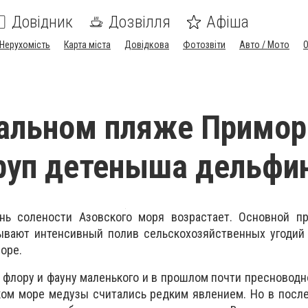
Довідник
Дозвілля
Афіша
Нерухомість
Карта міста
Довідкова
Фотозвіти
Авто / Мото
альном пляже Примор
руп детеныша дельфи
ь солености Азовского моря возрастает. Основной пр
ывают интенсивный полив сельскохозяйственных угодий 
оре.
 флору и фауну маленького и в прошлом почти пресноводн
ком море медузы считались редким явлением. Но в посл