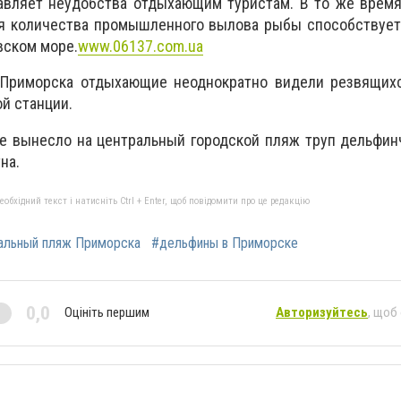
авляет неудобства отдыхающим туристам. В то же врем
я количества промышленного вылова рыбы способствуе
вском море.
www.06137.com.ua
 Приморска отдыхающие неоднократно видели резвящих
ой станции.
е вынесло на центральный городской пляж труп дельфин
тна.
бхідний текст і натисніть Ctrl + Enter, щоб повідомити про це редакцію
альный пляж Приморска
#дельфины в Приморске
0,0
Оцініть першим
Авторизуйтесь
, щоб