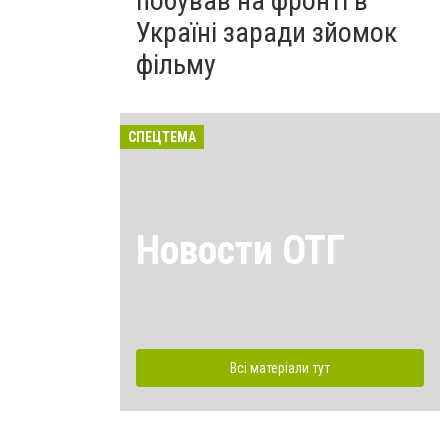
побував на фронті в
Україні заради зйомок
фільму
СПЕЦТЕМА
Новости ОТГ
Всі матеріали тут