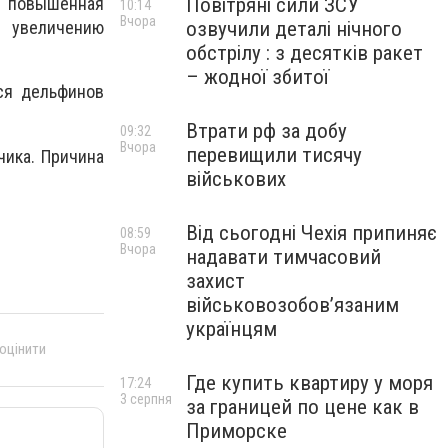
Повітряні сили ЗСУ
я повышенная
10:14
Вчора
озвучили деталі нічного
т увеличению
обстрілу : з десятків ракет
– жодної збитої
ся дельфинов
Втрати рф за добу
09:32
Вчора
перевищили тисячу
чика. Причина
військових
Від сьогодні Чехія припиняє
08:59
Вчора
надавати тимчасовий
захист
військовозобов’язаним
українцям
 оцінити
Где купить квартиру у моря
17:24
3 серпня
за границей по цене как в
Приморске