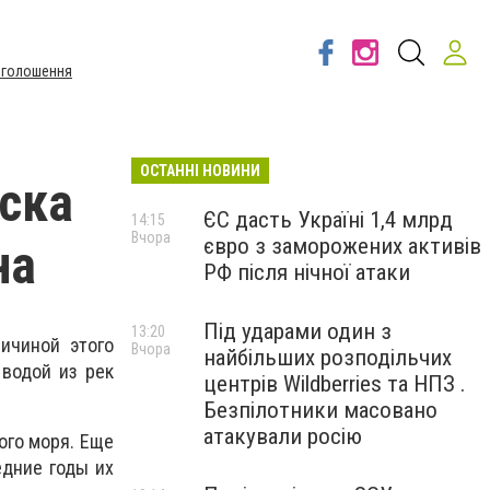
Оголошення
ОСТАННІ НОВИНИ
ска
ЄС дасть Україні 1,4 млрд
14:15
Вчора
євро з заморожених активів
на
РФ після нічної атаки
Під ударами один з
13:20
ичиной этого
Вчора
найбільших розподільчих
водой из рек
центрів Wildberries та НПЗ .
Безпілотники масовано
атакували росію
ого моря. Еще
едние годы их