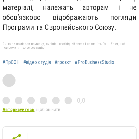
матеріалі, належать авторам і не
обов’язково відображають погляди
Програми та Європейського Cоюзу.
Якщо ви помітили помилку, виділіть необхідний текст і натисніть Ctrl + Enter, щоб
повідомити про це редакцію
#ПрООН
#відео студія
#проєкт
#ProBusinessStudio
0,0
Авторизуйтесь
, щоб оцінити