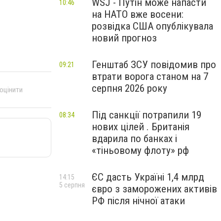
WSJ - Путін може напасти
10:46
на НАТО вже восени:
розвідка США опублікувала
новий прогноз
Генштаб ЗСУ повідомив про
09:21
втрати ворога станом на 7
серпня 2026 року
 оцінити
Під санкції потрапили 19
08:34
нових цілей . Британія
вдарила по банках і
«тіньовому флоту» рф
ЄС дасть Україні 1,4 млрд
14:15
5 серпня
євро з заморожених активів
РФ після нічної атаки