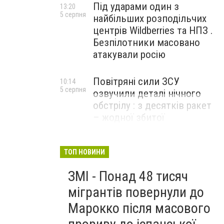
Під ударами один з
13:20
5 серпня
найбільших розподільчих
центрів Wildberries та НПЗ .
Безпілотники масовано
атакували росію
Повітряні сили ЗСУ
10:14
5 серпня
озвучили деталі нічного
обстрілу : з десятків ракет
– жодної збитої
ТОП НОВИНИ
ЗМІ - Понад 48 тисяч
мігрантів повернули до
Марокко після масового