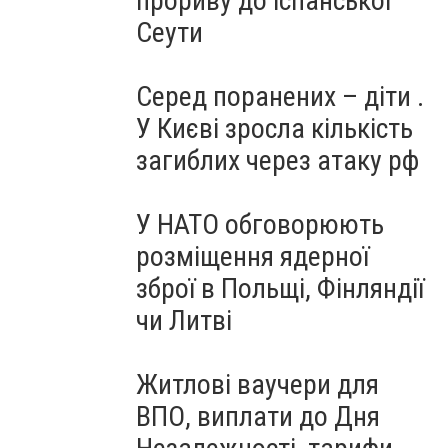
прориву до іспанської
Сеути
Серед поранених – діти .
У Києві зросла кількість
загиблих через атаку рф
У НАТО обговорюють
розміщення ядерної
зброї в Польщі, Фінляндії
чи Литві
Житлові ваучери для
ВПО, виплати до Дня