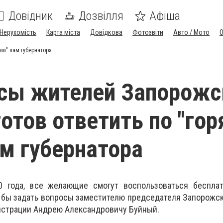
Довідник
Дозвілля
Афіша
Нерухомість
Карта міста
Довідкова
Фотозвіти
Авто / Мото
ии" зам губернатора
сы жителей Запорожс
готов ответить по "гор
ам губернатора
0 года, все желающие смогут воспользоваться бесплат
 бы задать вопросы заместителю председателя Запорожс
истрации Андрею Александровичу Буйный.