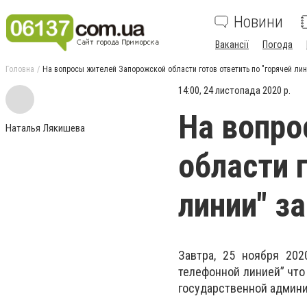
Новини
Вакансії
Погода
Головна
На вопросы жителей Запорожской области готов ответить по "горячей лин
14:00, 24 листопада 2020 р.
На вопро
Наталья Лякишева
области 
линии" з
Завтра, 25 ноября 202
телефонной линией” что
государственной админ