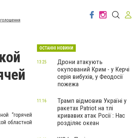
Оголошення
ОСТАННІ НОВИНИ
кой
Дрони атакують
13:25
окупований Крим - у Керчі
ячей
серія вибухів, у Феодосії
пожежа
Трамп відмовив Україні у
11:16
ракетах Patriot на тлі
ной “горячей
кривавих атак Росії : Нас
кой областной
розділяє океан