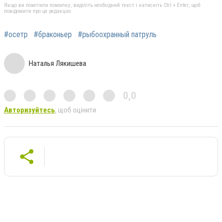
Якщо ви помітили помилку, виділіть необхідний текст і натисніть Ctrl + Enter, щоб
повідомити про це редакцію
#осетр
#браконьер
#рыбоохранный патруль
Наталья Лякишева
0,0
Авторизуйтесь
, щоб оцінити