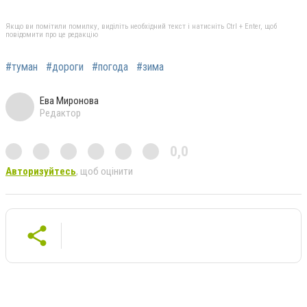
Якщо ви помітили помилку, виділіть необхідний текст і натисніть Ctrl + Enter, щоб
повідомити про це редакцію
#туман
#дороги
#погода
#зима
Ева Миронова
Редактор
0,0
Авторизуйтесь
, щоб оцінити