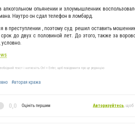
в алкогольном опьянении и злоумышленник воспользовал
ана. Наутро он сдал телефон в ломбард.
 в преступлении , поэтому суд решил оставить мошенник
срок до двух с половиной лет. До этого, также за воров
 условно.
ews
бхідний текст і натисніть Ctrl + Enter, щоб повідомити про це редакцію
овно
#вторая кража
0,0
Оцініть першим
Авторизуйтесь
, щоб