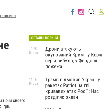
Оголошення
ОСТАННІ НОВИНИ
не
Дрони атакують
13:25
Вчора
окупований Крим - у Керчі
серія вибухів, у Феодосії
пожежа
Трамп відмовив Україні у
11:16
Вчора
ракетах Patriot на тлі
кривавих атак Росії : Нас
розділяє океан
а ночи своего
. грн.