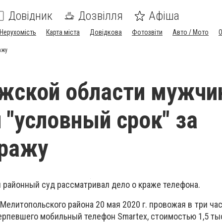
Довідник
Дозвілля
Афіша
Нерухомість
Карта міста
Довідкова
Фотозвіти
Авто / Мото
ажу
жской области мужчи
 "условный срок" за
кражу
 районный суд рассматривал дело о краже телефона.
елитопольского района 20 мая 2020 г. провожая в три час
ерпевшего мобильный телефон Smartex, стоимостью 1,5 тыс