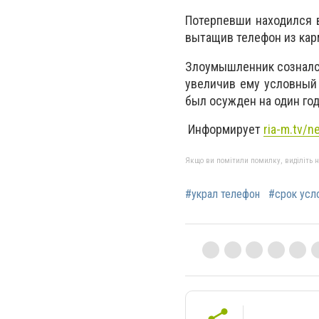
Потерпевши находился 
вытащив телефон из карм
Злоумышленник сознался
увеличив ему условный 
был осужден на один год
Информирует
ria-m.tv/n
Якщо ви помітили помилку, виділіть нео
#украл телефон
#срок усл