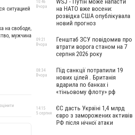
WSJ - Путін може напасти
10:46
Вчора
на НАТО вже восени:
ся ситуацией
розвідка США опублікувала
новий прогноз
а на свободе,
ство, мужчина
Генштаб ЗСУ повідомив про
09:21
Вчора
втрати ворога станом на 7
серпня 2026 року
Під санкції потрапили 19
08:34
Вчора
нових цілей . Британія
вдарила по банках і
«тіньовому флоту» рф
 оцінити
ЄС дасть Україні 1,4 млрд
14:15
5 серпня
євро з заморожених активів
РФ після нічної атаки