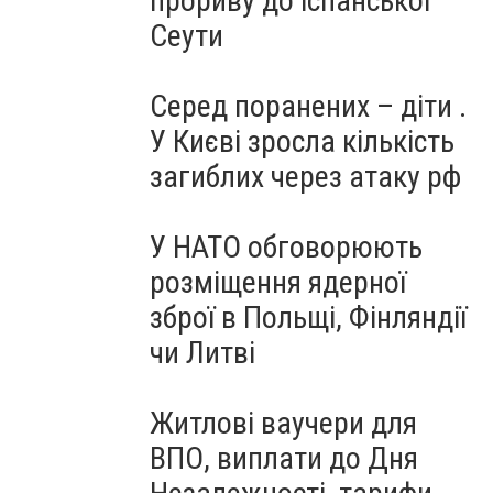
прориву до іспанської
Сеути
Серед поранених – діти .
У Києві зросла кількість
загиблих через атаку рф
У НАТО обговорюють
розміщення ядерної
зброї в Польщі, Фінляндії
чи Литві
Житлові ваучери для
ВПО, виплати до Дня