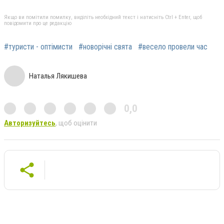
Якщо ви помітили помилку, виділіть необхідний текст і натисніть Ctrl + Enter, щоб
повідомити про це редакцію
#туристи - оптімисти
#новорічні свята
#весело провели час
Наталья Лякишева
0,0
Авторизуйтесь
, щоб оцінити