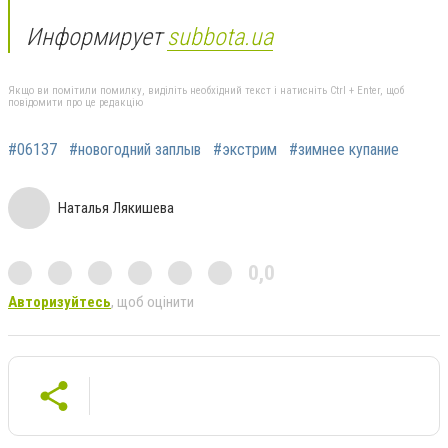
Информирует
subbota.ua
Якщо ви помітили помилку, виділіть необхідний текст і натисніть Ctrl + Enter, щоб
повідомити про це редакцію
#06137
#новогодний заплыв
#экстрим
#зимнее купание
Наталья Лякишева
0,0
Авторизуйтесь
, щоб оцінити