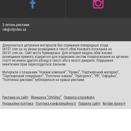
З питань реклами:
rek@citysites.ua
Допускається цитування матеріалів без отримання попередньої згоди
06137.com.ua за умови розміщення в тексті обов'язкового посилання на
06137.com.ua - Сайт міста Приморська. Для інтернет-видань обов'язкове
розміщення прямого, відкритого для пошукових систем гіперпосилання на цитовані
статті не нижче другого абзацу в тексті або в якості джерела. Порушення
виняткових прав переслідується Законом.
Матеріали з плашками "Новини компаній", "Промо", "Партнерський матеріал",
"Партнерський спецпроєкт", "Політичні новини", "Пресреліз", "PR", "Офіційно",
"Політична реклама" публікуються на правах реклами.
Реклама на сайті
Франшиза "CitySites"
Правила класифайд
Редакційна політика
Політика конфіденційності
Правила сайту
Автори проєкту