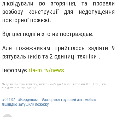
ліквідували во згоряння, та провели
розбору конструкції для недопущення
повторної пожежі.
Від цієї події ніхто не постраждав.
Але пожежникам прийшлось задіяти 9
рятувальників та 2 одиниці техніки .
Інформує
ria-m.tv/news
Якщо ви помітили помилку, виділіть необхідний текст і натисніть Ctrl + Enter, щоб
повідомити про це редакцію
#06137
#Бердянськ
#загорівся грузовий автомобіль
#швидко затушили пожежу