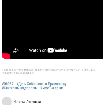
Якщо ви помітили помилку, виділіть необхідний текст і натисніть Ctrl + Enter, щоб
повідомити про це редакцію
#06137
#День Соборності в Приморську
#Святковий відеоролик
#Україна єдина
Наталья Лякишева