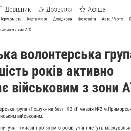
Довідник
Дозвілля
Афіша
Нерухомість
Карта міста
Довідкова
Фотозвіти
Авто / Мото
ійськовим з зони АТО
ка волонтерська груп
шість років активно
є військовим з зони 
ерська група «Пошук» на базі КЗ «Гімназія №2 м.Приморськ
їнським військовим.
и, учні гімназії протягом 6 років учні плетуть маскувальн