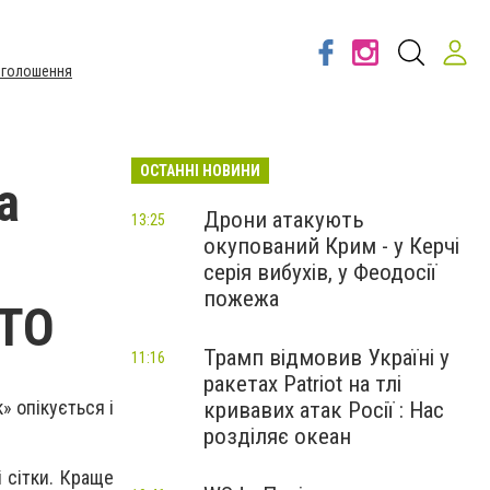
Оголошення
ОСТАННІ НОВИНИ
а
Дрони атакують
13:25
окупований Крим - у Керчі
серія вибухів, у Феодосії
пожежа
АТО
Трамп відмовив Україні у
11:16
ракетах Patriot на тлі
» опікується і
кривавих атак Росії : Нас
розділяє океан
і сітки. Краще