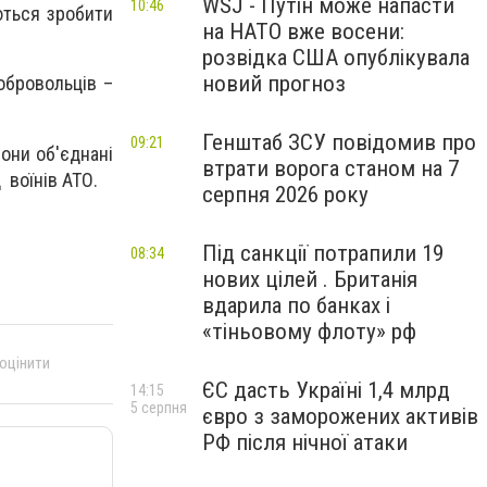
WSJ - Путін може напасти
10:46
ються зробити
на НАТО вже восени:
розвідка США опублікувала
новий прогноз
обровольців –
Генштаб ЗСУ повідомив про
09:21
вони об'єднані
втрати ворога станом на 7
 воїнів АТО.
серпня 2026 року
Під санкції потрапили 19
08:34
нових цілей . Британія
вдарила по банках і
«тіньовому флоту» рф
 оцінити
ЄС дасть Україні 1,4 млрд
14:15
5 серпня
євро з заморожених активів
РФ після нічної атаки