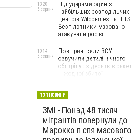
Під ударами один з
13:20
5 серпня
найбільших розподільчих
центрів Wildberries та НПЗ .
Безпілотники масовано
атакували росію
Повітряні сили ЗСУ
10:14
5 серпня
озвучили деталі нічного
обстрілу : з десятків ракет
– жодної збитої
ТОП НОВИНИ
ЗМІ - Понад 48 тисяч
мігрантів повернули до
Марокко після масового