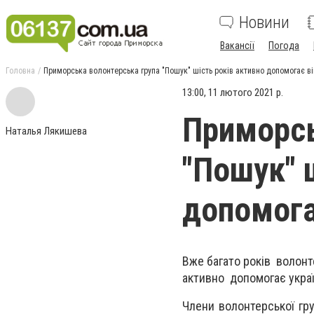
Новини
Вакансії
Погода
Головна
Приморська волонтерська група "Пошук" шість років активно допомогає в
13:00, 11 лютого 2021 р.
Приморсь
Наталья Лякишева
"Пошук" 
допомога
Вже багато років волонт
активно допомогає укра
Члени волонтерської груп