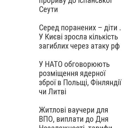
прориву до іспанської
Сеути
Серед поранених – діти .
У Києві зросла кількість
загиблих через атаку рф
У НАТО обговорюють
розміщення ядерної
зброї в Польщі, Фінляндії
чи Литві
Житлові ваучери для
ВПО, виплати до Дня