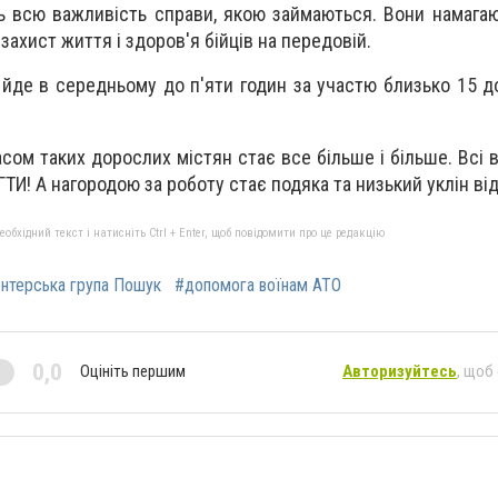
ь всю важливість справи, якою займаються. Вони намага
захист життя і здоров'я бійців на передовій.
и йде в середньому до п'яти годин за участю близько 15 д
асом таких дорослих містян стає все більше і більше. Всі 
И! А нагородою за роботу стає подяка та низький уклін від
бхідний текст і натисніть Ctrl + Enter, щоб повідомити про це редакцію
нтерська група Пошук
#допомога воїнам АТО
0,0
Оцініть першим
Авторизуйтесь
, щоб