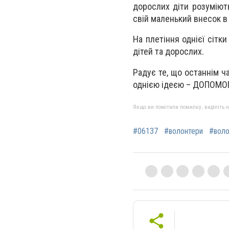
дорослих діти розуміют
свій маленький внесок в 
На плетіння однієї сітк
дітей та дорослих.
Радує те, що останнім ч
однією ідеєю – ДОПОМОГТ
Якщо ви помітили помилку, виділіть нео
#06137
#волонтери
#воло