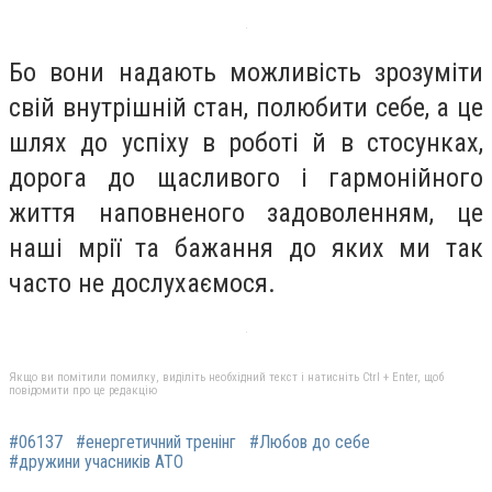
Бо вони надають можливість зрозуміти
свій внутрішній стан, полюбити себе, а це
шлях до успіху в роботі й в стосунках,
дорога до щасливого і гармонійного
життя наповненого задоволенням, це
наші мрії та бажання до яких ми так
часто не дослухаємося.
Якщо ви помітили помилку, виділіть необхідний текст і натисніть Ctrl + Enter, щоб
повідомити про це редакцію
#06137
#енергетичний тренінг
#Любов до себе
#дружини учасників АТО