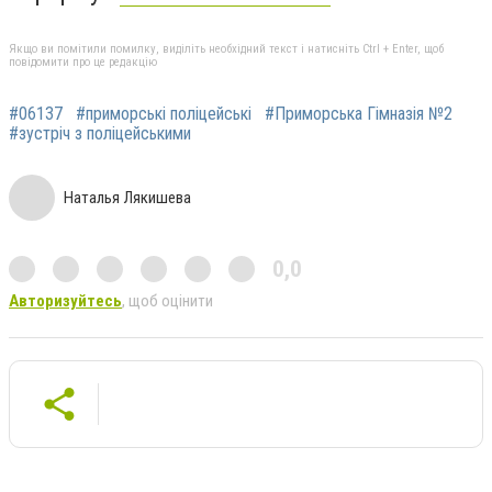
Якщо ви помітили помилку, виділіть необхідний текст і натисніть Ctrl + Enter, щоб
повідомити про це редакцію
#06137
#приморські поліцейські
#Приморська Гімназія №2
#зустріч з поліцейськими
Наталья Лякишева
0,0
Авторизуйтесь
, щоб оцінити