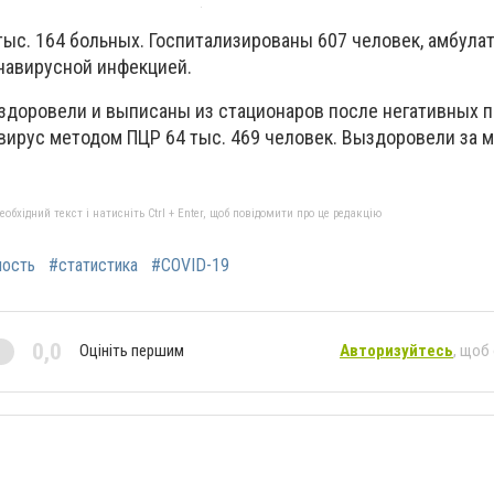
тыс. 164 больных. Госпитализированы 607 человек, амбула
онавирусной инфекцией.
ыздоровели и выписаны из стационаров после негативных 
вирус методом ПЦР 64 тыс. 469 человек. Выздоровели за 
бхідний текст і натисніть Ctrl + Enter, щоб повідомити про це редакцію
мость
#статистика
#COVID-19
0,0
Оцініть першим
Авторизуйтесь
, щоб