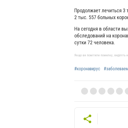
Продолжает лечиться 3 
2 тыс. 557 больных кор
На сегодня в области в
обследований на корона
сутки 72 человека.
Якщо ви помітили помилку, виділіть нео
#коронавирус
#заболевае