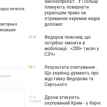
законопроєкт . У Польщі
планують повернути
торно лечится
українцям право на
отримання окремих видів
допомог
повторных
минувшие
Федоров пояснив, що
09:43
потрібно змінити в
мобілізації . «200+ тисяч у
СЗЧ»
Результати опитування .
08:11
Що українці думають про
 оцінити
відставку Федорова та
Сирського
Дрони атакують
13:25
7 серпня
окупований Крим - у Керчі