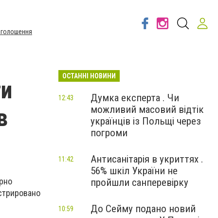
Оголошення
ОСТАННІ НОВИНИ
ти
Думка експерта . Чи
12:43
можливий масовий відтік
в
українців із Польщі через
погроми
Антисанітарія в укриттях .
11:42
56% шкіл України не
орно
пройшли санперевірку
стрировано
До Сейму подано новий
10:59