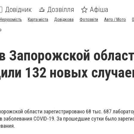
Довідник
Дозвілля
Афіша
Нерухомість
Карта міста
Довідкова
Фотозвіти
Авто / Мото
9
 в Запорожской облас
или 132 новых случае
порожской области зарегистрировано 68 тыс. 687 лаборат
 заболевания COVID-19. За прошедшие сутки было зареги
евания.