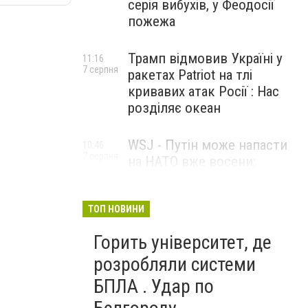
серія вибухів, у Феодосії
пожежа
Трамп відмовив Україні у
11:16
7 серпня
ракетах Patriot на тлі
кривавих атак Росії : Нас
розділяє океан
WSJ - Путін може напасти
10:46
7 серпня
на НАТО вже восени:
розвідка США опублікувала
новий прогноз
ТОП НОВИНИ
Горить університет, де
розробляли системи
БПЛА . Удар по