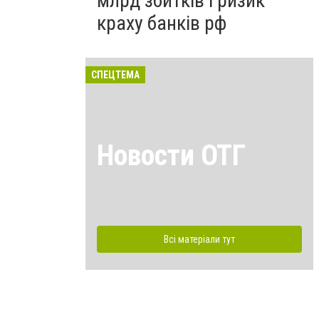
млрд збитків і ризик
краху банків рф
СПЕЦТЕМА
Новости ОТГ
Всі матеріали тут