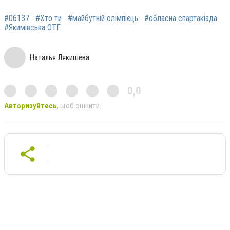
#06137
#Хто ти
#майбутній олімпієць
#обласна спартакіада
#Якимівська ОТГ
Наталья Лякишева
0,0
Авторизуйтесь
, щоб оцінити