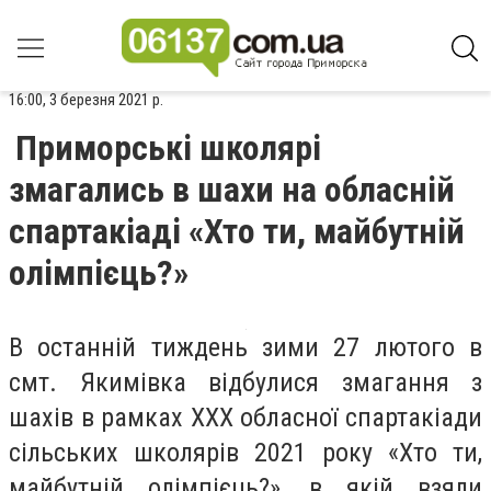
16:00, 3 березня 2021 р.
Приморські школярі
змагались в шахи на обласній
спартакіаді «Хто ти, майбутній
олімпієць?»
В останній тиждень зими 27 лютого в
смт. Якимівка відбулися змагання з
шахів в рамках XXX обласної спартакіади
сільських школярів 2021 року «Хто ти,
майбутній олімпієць?», в якій взяли