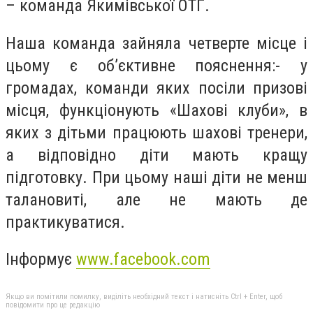
– команда Якимівської ОТГ.
Наша команда зайняла четверте місце і
цьому є об’єктивне пояснення:- у
громадах, команди яких посіли призові
місця, функціонують «Шахові клуби», в
яких з дітьми працюють шахові тренери,
а відповідно діти мають кращу
підготовку. При цьому наші діти не менш
талановиті, але не мають де
практикуватися.
Інформує
www.facebook.com
Якщо ви помітили помилку, виділіть необхідний текст і натисніть Ctrl + Enter, щоб
повідомити про це редакцію