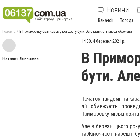
Новини
Вакансії
Погода
Головна
В Приморську Святковому концерту бути. Але кількість місць обежена.
14:00, 4 березня 2021 р.
В Примор
Наталья Лякишева
бути. Ал
Початок пандемії та кара
дії обмежують провед
Приморську міські свята
Але в березні цього рок
та Жіночності нарешті б