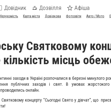
Довідник
Дозвілля
Афіша
Нерухомість
Карта міста
Довідкова
Фотозвіти
Авто / Мото
ську Святковому кон
е кількість місць обеж
нтинні заходи в Україні розпочалися в березні минулого ро
ення публічних заходів і свят. В умовах жорстокого
 проводились онлайн.
у Святковому концерту "Сьогодні Свято у дівчат", що прис
ути!