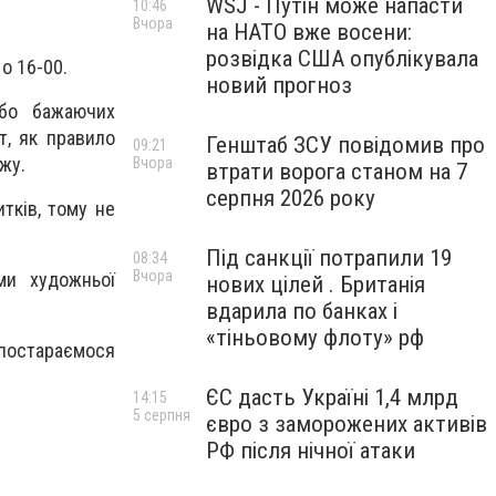
WSJ - Путін може напасти
10:46
Вчора
на НАТО вже восени:
розвідка США опублікувала
 о 16-00.
новий прогноз
, бо бажаючих
т, як правило
Генштаб ЗСУ повідомив про
09:21
жу.
Вчора
втрати ворога станом на 7
серпня 2026 року
итків, тому не
Під санкції потрапили 19
08:34
Вчора
ми художньої
нових цілей . Британія
вдарила по банках і
«тіньовому флоту» рф
 постараємося
ЄС дасть Україні 1,4 млрд
14:15
5 серпня
євро з заморожених активів
РФ після нічної атаки