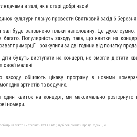
глядачами в залі, як в старі добрі часи!
инок культури планує провести Святковий захід 6 березня
и зал буде заповнено тільки наполовину. Це дуже сумно
е багато. Популярність заходу така, що квитки на концер
розваг приморці" розкупили за дві години від початку прода
ї діти будуть виступати на концерті, не змогли дістати кв
 своєї малечі.
го заходу обіцяють цікаву програму з новими номера
 молодих артистів та ведучих.
ся один квиток на концерт, ми максимально розгорнуто
ові номери.
бхідний текст і натисніть Ctrl + Enter, щоб повідомити про це редакцію