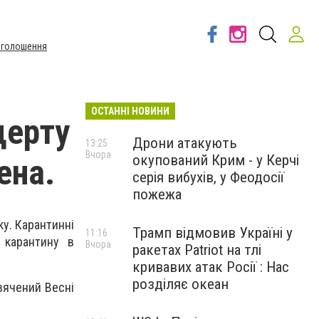
Оголошення
ОСТАННІ НОВИНИ
церту
Дрони атакують
13:25
Вчора
окупований Крим - у Керчі
ена.
серія вибухів, у Феодосії
пожежа
ку. Карантинні
Трамп відмовив Україні у
11:16
 карантину в
Вчора
ракетах Patriot на тлі
кривавих атак Росії : Нас
розділяє океан
вячений Весні