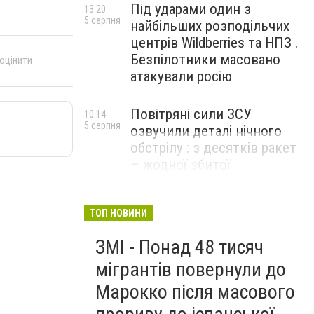
Під ударами один з
13:20
5 серпня
найбільших розподільчих
центрів Wildberries та НПЗ .
Безпілотники масовано
 оцінити
атакували росію
Повітряні сили ЗСУ
10:14
5 серпня
озвучили деталі нічного
обстрілу : з десятків ракет
– жодної збитої
ТОП НОВИНИ
ЗМІ - Понад 48 тисяч
мігрантів повернули до
Марокко після масового