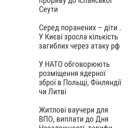
прориву до іспанської
Сеути
Серед поранених – діти .
У Києві зросла кількість
загиблих через атаку рф
У НАТО обговорюють
розміщення ядерної
зброї в Польщі, Фінляндії
чи Литві
Житлові ваучери для
ВПО, виплати до Дня