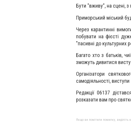
Бути "вживу", на сцені, з 
Приморський міський буд
Через карантинні вимог
побувати на фієсті дуж
"пасивні до культурних 
Багато хто з батьків, чи
зможуть дивитися виступ
Організатори святково
самодіяльності, виступи
Редакції 06137 дістав
розказати вам про святк
Якщо ви помітили помилку, виділіть нео