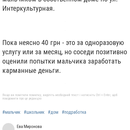
Интеркультурная.
Пока неясно 40 грн - это за одноразовую
услугу или за месяц, но соседи позитивно
оценили попытки мальчика заработать
карманные деньги.
Якщо ви помітили помилку, виділіть необхідний текст і натисніть Ctrl + Enter, щоб
повідомити про це редакцію
#мальчик
#школьник
#дом
#подработка
Ева Миронова