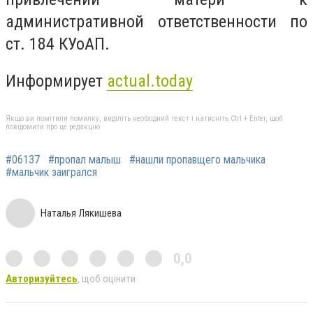
административной ответственности по
ст. 184 КУоАП.
Информирует
actual.today
Якщо ви помітили помилку, виділіть необхідний текст і натисніть Ctrl + Enter, щоб
повідомити про це редакцію
#06137
#пропал малыш
#нашли пропавщего мальчика
#мальчик заигрался
Наталья Лякишева
0,0
Авторизуйтесь
, щоб оцінити