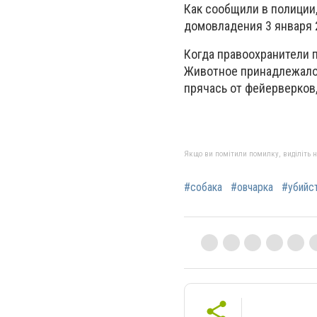
Как сообщили в полиции
домовладения 3 января 
Когда правоохранители 
Животное принадлежало с
прячась от фейерверков
Якщо ви помітили помилку, виділіть нео
#собака
#овчарка
#убийс