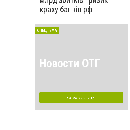
млрд збитків і ризик
краху банків рф
СПЕЦТЕМА
Новости ОТГ
Всі матеріали тут