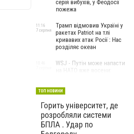
серія вибухів, у Феодосії
пожежа
Трамп відмовив Україні у
11:16
7 серпня
ракетах Patriot на тлі
кривавих атак Росії : Нас
розділяє океан
WSJ - Путін може напасти
10:46
7 серпня
на НАТО вже восени:
розвідка США опублікувала
новий прогноз
ТОП НОВИНИ
Горить університет, де
розробляли системи
БПЛА . Удар по