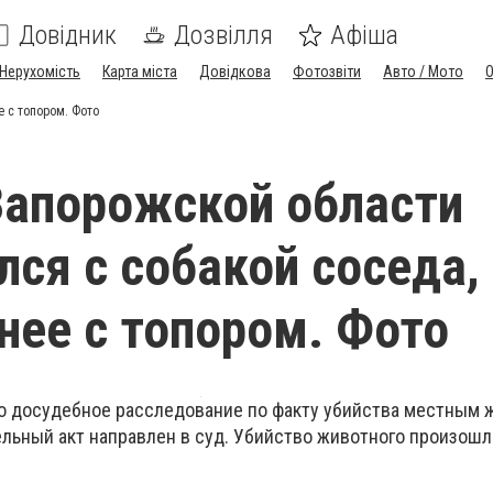
Довідник
Дозвілля
Афіша
Нерухомість
Карта міста
Довідкова
Фотозвіти
Авто / Мото
е с топором. Фото
апорожской области
лся с собакой соседа,
 нее с топором. Фото
о досудебное расследование по факту убийства местным 
ельный акт направлен в суд. Убийство животного произошл