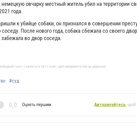
, немецкую овчарку местный житель убил на территории св
2021 года.
пришли к убийце собаки, он признался в совершении прест
оседу. После нового года, собака сбежала со своего двора
, забежала во двор соседа.
бхідний текст і натисніть Ctrl + Enter, щоб повідомити про це редакцію
тво
#суд
0,0
Оцініть першим
Авторизуйтесь
, щоб