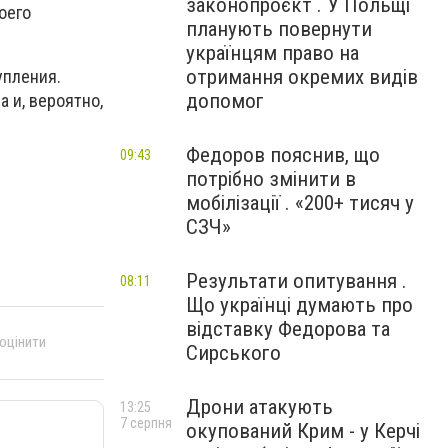
законопроєкт . У Польщі
оего
планують повернути
українцям право на
отримання окремих видів
упления.
допомог
 и, вероятно,
Федоров пояснив, що
09:43
потрібно змінити в
мобілізації . «200+ тисяч у
СЗЧ»
Результати опитування .
08:11
Що українці думають про
відставку Федорова та
 оцінити
Сирського
Дрони атакують
13:25
7 серпня
окупований Крим - у Керчі