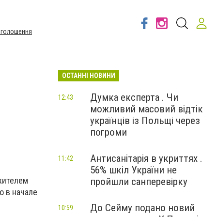
Оголошення
ОСТАННІ НОВИНИ
Думка експерта . Чи
12:43
можливий масовий відтік
українців із Польщі через
погроми
Антисанітарія в укриттях .
11:42
56% шкіл України не
жителем
пройшли санперевірку
о в начале
До Сейму подано новий
10:59