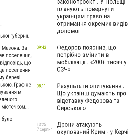
законопроєкт . У Польщі
планують повернути
українцям право на
отримання окремих видів
..
допомог
кої губернії.
Федоров пояснив, що
 Мезона. За
09:43
потрібно змінити в
вав поселення,
мобілізації . «200+ тисяч у
відповідь, що
СЗЧ»
 це поселення
му березі
ькою. Граф не
Результати опитування .
08:11
нування м.
Що українці думають про
селеного
відставку Федорова та
 містечком...
Сирського
у було
Дрони атакують
13:25
7 серпня
окупований Крим - у Керчі