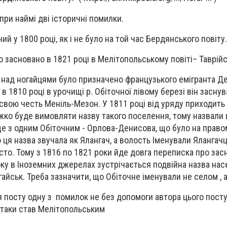
при наймі дві історичні помилки.
й у 1800 році, як і не було на той час Бердянського повіту.
о засновано в 1821 році в Мелітопольському повіті– Таврійсь
 над ногайцями було призначено французького емігранта Де
 1810 році в урочищі р. Обіточної лівому березі він засну
 свою честь Меніль-Мезон. У 1811 році від уряду приходить 
жко буде вимовляти назву такого поселення, тому назвали
ще з одним Обіточним - Орлова-Денисова, що було на право
 ця назва звучала як Ялангач, а волость Іменували Ялангачц
сто. Тому з 1816 по 1821 роки йде довга переписка про зас
оку в Іноземних джерелах зустрічається подвійна назва на
айськ. Треба зазначити, що Обіточне іменували не селом , а
я посту одну з помилок не без допомоги автора цього пост
 таки став Мелітопольським