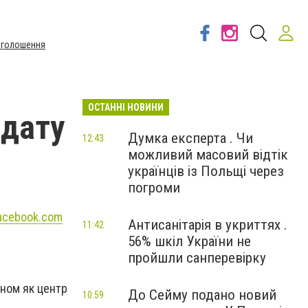
Оголошення
ОСТАННІ НОВИНИ
 дату
Думка експерта . Чи
12:43
можливий масовий відтік
українців із Польщі через
погроми
acebook.com
Антисанітарія в укриттях .
11:42
56% шкіл України не
пройшли санперевірку
оном як центр
До Сейму подано новий
10:59