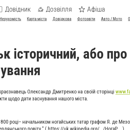
Довідник
Дозвілля
Афіша
Нерухомість
Карта міста
Довідкова
Фотозвіти
Авто / Мото
к історичний, або про
нування
краєзнавець Олександр Дмитренко на своїй сторінці
www.f
акти щодо дати заснування нашого міста.
1800 році– начальником ногайських татар графом Я. де Мез
янського повіту." ( https://uk.wikipedia.org/.../НогаР... )