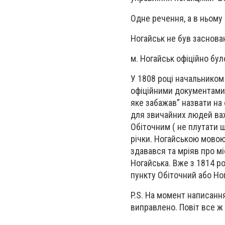
Одне речення, а в ньому 
Ногайськ не був засновани
м. Ногайськ офіційно бул
У 1808 році начальником
офіційними документами в
яке забажав” назвати на
для звичайних людей ва
Обіточним ( не плутати 
річки. Ногайською мовою
здавався та мріяв про мі
Ногайська. Вже з 1814 р
пункту Обіточний або Ног
P.S. На момент написанн
виправлено. Повіт все ж