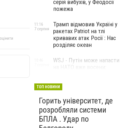
серія вибухів, у Феодосії
пожежа
Трамп відмовив Україні у
11:16
7 серпня
ракетах Patriot на тлі
кривавих атак Росії : Нас
 оцінити
розділяє океан
WSJ - Путін може напасти
10:46
7 серпня
на НАТО вже восени:
розвідка США опублікувала
новий прогноз
ТОП НОВИНИ
Горить університет, де
розробляли системи
БПЛА . Удар по