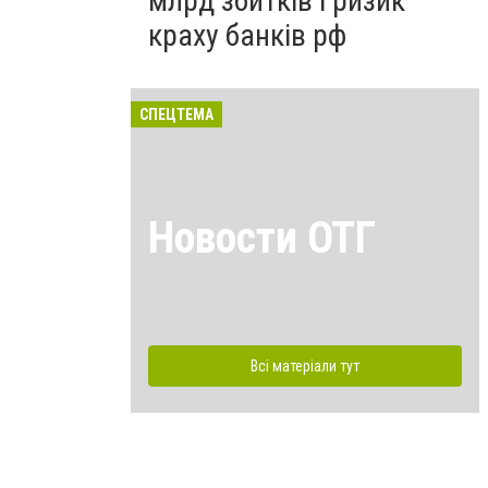
млрд збитків і ризик
краху банків рф
СПЕЦТЕМА
Новости ОТГ
Всі матеріали тут