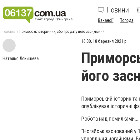
Новини
Вакансії
Погода
Головна
Приморськ історичний, або про дату його заснування
16:00, 18 березня 2021 р.
Приморсь
Наталья Лякишева
його зас
Приморський історик та 
опублікував історичні ф
Робота над помилками...
"Ногайськ заснований у 
управління ногайцями Берд