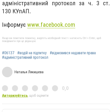
адміністративний протокол за ч. 3 ст.
130 КУпАП.
Інформує
www.facebook.com
Якщо ви помітили помилку, виділіть необхідний текст і натисніть Ctrl + Enter, щоб
повідомити про це редакцію
#06137
#водій на підпитку
#відмовився надавати права
#адміністративний протокол
Наталья Лякишева
0,0
Авторизуйтесь
, щоб оцінити