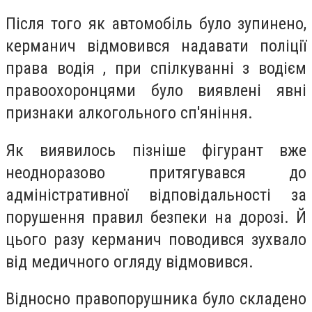
Після того як автомобіль було зупинено,
керманич відмовився надавати поліції
права водія , при спілкуванні з водієм
правоохоронцями було виявлені явні
признаки алкогольного сп'яніння.
Як виявилось пізніше фігурант вже
неодноразово притягувався до
адміністративної відповідальності за
порушення правил безпеки на дорозі. Й
цього разу керманич поводився зухвало
від медичного огляду відмовився.
Відносно правопорушника було складено