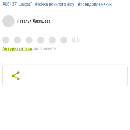
#06137. шахраї
#жінка похилого віку
#псевдоплемяник
Наталья Лякишева
0,0
Авторизуйтесь
, щоб оцінити