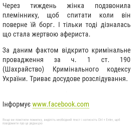
Через тиждень жінка подзвонила
племіннику, щоб спитати коли він
поверне їй борг. І тільки тоді дізналась
що стала жертвою афериста.
За даним фактом відкрито кримінальне
провадження за ч. 1 ст. 190
(Шахрайство) Кримінального кодексу
України. Триває досудове розслідування.
Інформує
www.facebook.com
Якщо ви помітили помилку, виділіть необхідний текст і натисніть Ctrl + Enter, щоб
повідомити про це редакцію