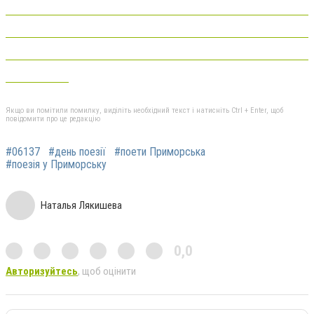
Якщо ви помітили помилку, виділіть необхідний текст і натисніть Ctrl + Enter, щоб
повідомити про це редакцію
#06137
#день поезії
#поети Приморська
#поезія у Приморську
Наталья Лякишева
0,0
Авторизуйтесь
, щоб оцінити