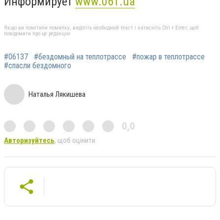
Информирует
www.061.ua
Якщо ви помітили помилку, виділіть необхідний текст і натисніть Ctrl + Enter, щоб
повідомити про це редакцію
#06137
#бездомный на теплотрассе
#пожар в теплотрассе
#спасли бездомного
Наталья Лякишева
0,0
Авторизуйтесь
, щоб оцінити