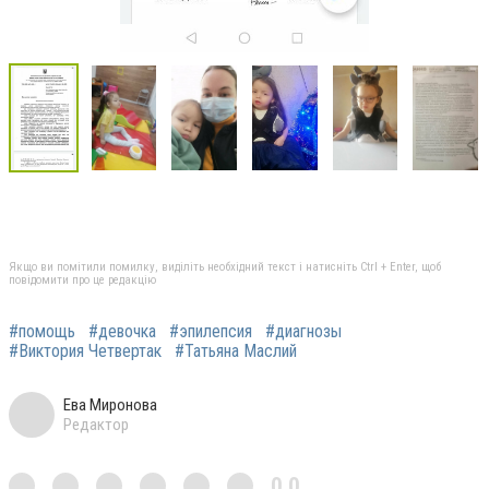
Якщо ви помітили помилку, виділіть необхідний текст і натисніть Ctrl + Enter, щоб
повідомити про це редакцію
#помощь
#девочка
#эпилепсия
#диагнозы
#Виктория Четвертак
#Татьяна Маслий
Ева Миронова
Редактор
0,0