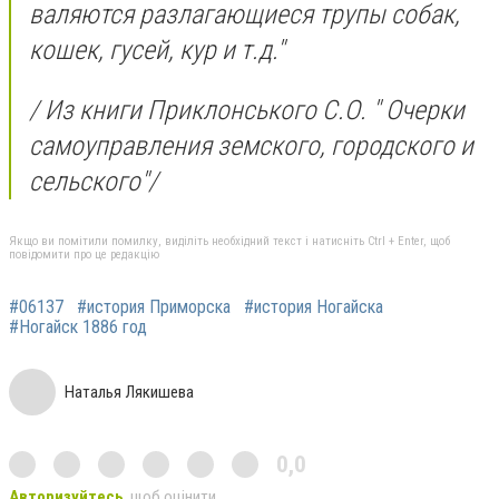
валяются разлагающиеся трупы собак,
кошек, гусей, кур и т.д."
/ Из книги Приклонського С.О. " Очерки
самоуправления земского, городского и
сельского"/
Якщо ви помітили помилку, виділіть необхідний текст і натисніть Ctrl + Enter, щоб
повідомити про це редакцію
#06137
#история Приморска
#история Ногайска
#Ногайск 1886 год
Наталья Лякишева
0,0
Авторизуйтесь
, щоб оцінити