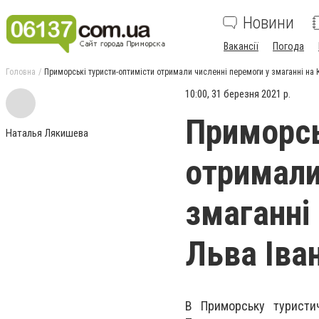
Новини
Вакансії
Погода
Головна
Приморські туристи-оптимісти отримали численні перемоги у змаганні на 
10:00, 31 березня 2021 р.
Приморсь
Наталья Лякишева
отримали
змаганні
Льва Іва
В Приморську туристи