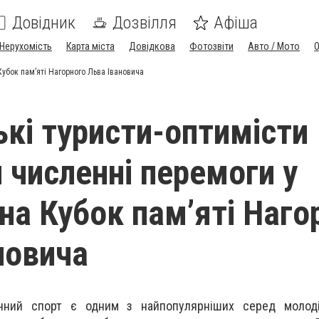
Довідник
Дозвілля
Афіша
Нерухомість
Карта міста
Довідкова
Фотозвіти
Авто / Мото
Кубок пам’яті Нагорного Льва Івановича
кі туристи-оптимісти
 численні перемоги у
 на Кубок пам’яті Наго
новича
чний спорт є одним з найпопулярніших серед молод