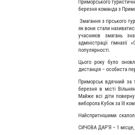
Приморського туристично
березня команда з Примо
Змагання з гірського тур
як вони стали називатис
учасників змагань зна
адміністрації гімназії
популярності.
Цього року було оновл
дистанція – особиста пер
Приморськ вдячний за т
березня в місті Вільня
Майже всі діти поверну
виборола Кубок за III ко
Найспритнішими скалола
СИЧОВА ДАР’Я – 1 місце, 