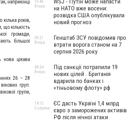
WSJ - Путін може напасти
ак, наприкінці
10:46
Вчора
на НАТО вже восени:
розвідка США опублікувала
 кілька років,
новий прогноз
, що кількість
кої громади,
Генштаб ЗСУ повідомив про
09:21
вають більшої
Вчора
втрати ворога станом на 7
серпня 2026 року
ь нова цікава
Під санкції потрапили 19
08:34
Вчора
нових цілей . Британія
аннях 26 – 28
вдарила по банках і
вікових груп.
«тіньовому флоту» рф
ікової групи,
ЄС дасть Україні 1,4 млрд
14:15
5 серпня
євро з заморожених активів
РФ після нічної атаки