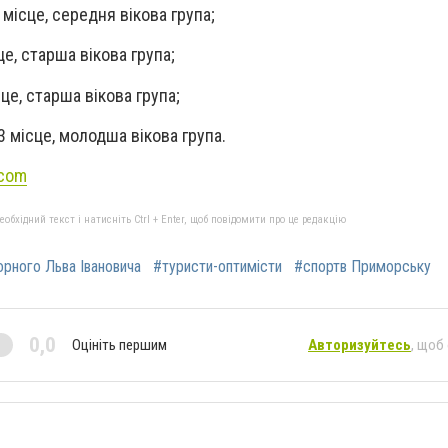
місце, середня вікова група;
е, старша вікова група;
е, старша вікова група;
місце, молодша вікова група.
.com
бхідний текст і натисніть Ctrl + Enter, щоб повідомити про це редакцію
орного Льва Івановича
#туристи-оптимісти
#спортв Приморську
0,0
Оцініть першим
Авторизуйтесь
, щоб