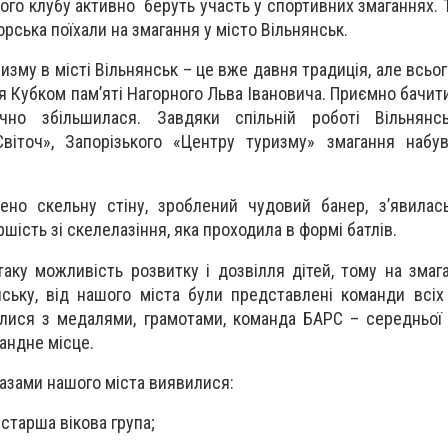
го клубу активно беруть участь у спортивних змаганнях. Т
рська поїхали на змагання у місто Вільнянськ.
изму в місті Вільнянськ – це вже давня традиція, але всього
я Кубком пам’яті Нагорного Льва Івановича. Приємно бачити
чно збільшилася. Завдяки спільній роботі Вільнянсь
 «Світоч», Запорізького «Центру туризму» змагання набу
ено скельну стіну, зроблений чудовий банер, з’явилас
шість зі скелелазіння, яка проходила в формі батлів.
аку можливість розвитку і дозвілля дітей, тому на змаг
нську, від нашого міста були представлені команди всіх 
лися з медалями, грамотами, команда БАРС – середньої в
мандне місце.
зами нашого міста виявилися:
старша вікова група;