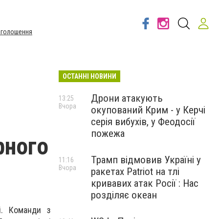
Оголошення
ОСТАННІ НОВИНИ
Дрони атакують
13:25
Вчора
окупований Крим - у Керчі
серія вибухів, у Феодосії
пожежа
рного
Трамп відмовив Україні у
11:16
Вчора
ракетах Patriot на тлі
кривавих атак Росії : Нас
розділяє океан
і. Команди з