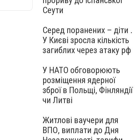
прориву до іспанської
Сеути
Серед поранених – діти .
У Києві зросла кількість
загиблих через атаку рф
У НАТО обговорюють
розміщення ядерної
зброї в Польщі, Фінляндії
чи Литві
Житлові ваучери для
ВПО, виплати до Дня