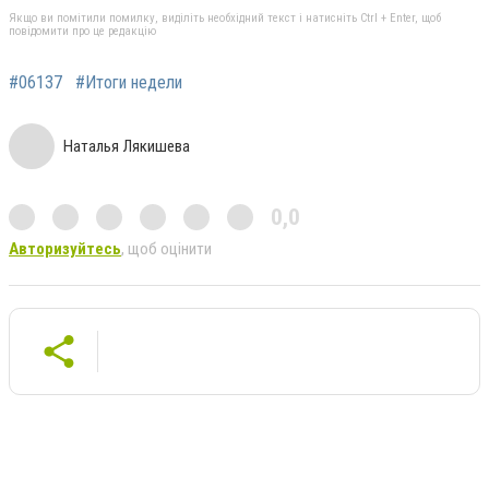
Якщо ви помітили помилку, виділіть необхідний текст і натисніть Ctrl + Enter, щоб
повідомити про це редакцію
#06137
#Итоги недели
Наталья Лякишева
0,0
Авторизуйтесь
, щоб оцінити