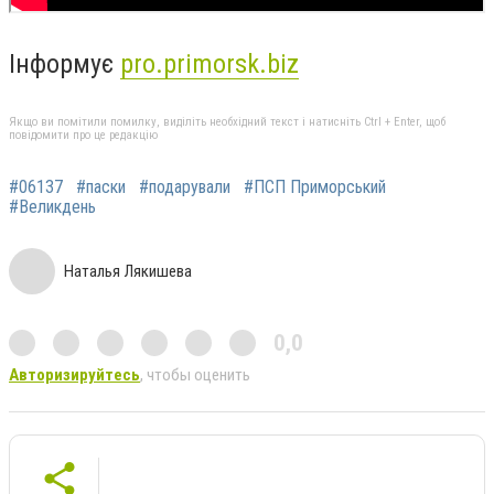
Інформує
pro.primorsk.biz
Якщо ви помітили помилку, виділіть необхідний текст і натисніть Ctrl + Enter, щоб
повідомити про це редакцію
#06137
#паски
#подарували
#ПСП Приморський
#Великдень
Наталья Лякишева
0,0
Авторизируйтесь
, чтобы оценить