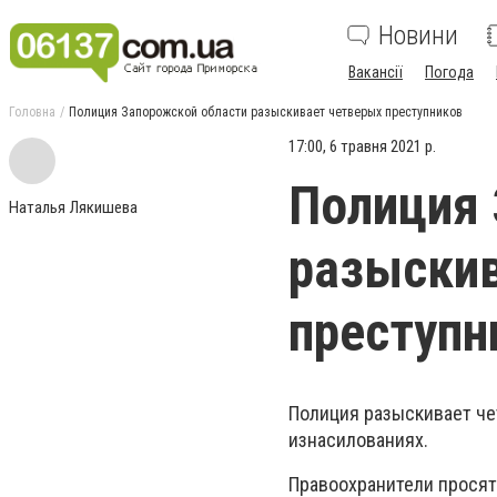
Новини
Вакансії
Погода
Головна
Полиция Запорожской области разыскивает четверых преступников
17:00, 6 травня 2021 р.
Полиция 
Наталья Лякишева
разыскив
преступн
Полиция разыскивает че
изнасилованиях.
Правоохранители прося