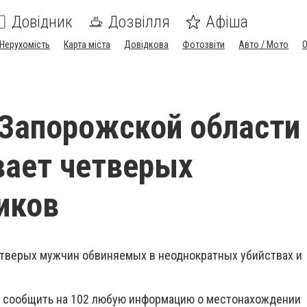
Довідник
Дозвілля
Афіша
Нерухомість
Карта міста
Довідкова
Фотозвіти
Авто / Мото
Запорожской области
ает четверых
иков
тверых мужчин обвиняемых в неоднократных убийствах и
т сообщить на 102 любую информацию о местонахождении