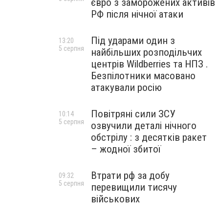
євро з заморожених активів
РФ після нічної атаки
Під ударами один з
13:20
5 серпня
найбільших розподільчих
центрів Wildberries та НПЗ .
Безпілотники масовано
атакували росію
Повітряні сили ЗСУ
10:14
5 серпня
озвучили деталі нічного
обстрілу : з десятків ракет
– жодної збитої
Втрати рф за добу
09:32
5 серпня
перевищили тисячу
військових