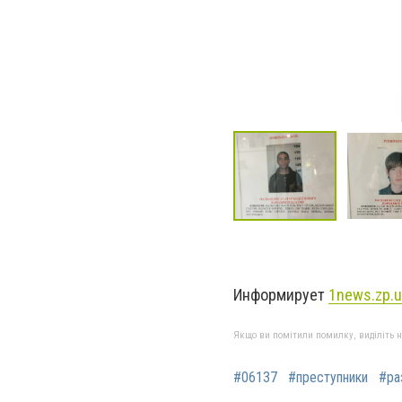
Информирует
1news.zp.u
Якщо ви помітили помилку, виділіть нео
#06137
#преступники
#ра