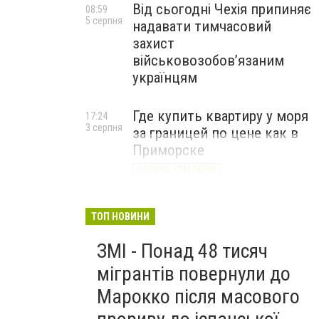
Від сьогодні Чехія припиняє
08:59
5 серпня
надавати тимчасовий
захист
військовозобов’язаним
українцям
Где купить квартиру у моря
17:24
3 серпня
за границей по цене как в
Приморске
НОВИНИ КОМПАНІЙ
ТОП НОВИНИ
ЗМІ - Понад 48 тисяч
мігрантів повернули до
Марокко після масового