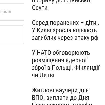
прориву до іспанської
Сеути
 оцінити
Серед поранених – діти .
У Києві зросла кількість
загиблих через атаку рф
У НАТО обговорюють
розміщення ядерної
зброї в Польщі, Фінляндії
чи Литві
Житлові ваучери для
ВПО, виплати до Дня