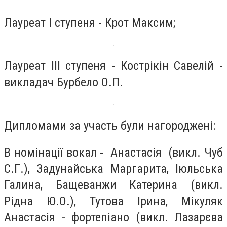
Лауреат I ступеня - Крот Максим;
Лауреат III ступеня - Кострікін Савелій -
викладач Бурбело О.П.
Дипломами за участь були нагороджені:
В номінації вокал - Анастасія (викл. Чуб
С.Г.), Задунайська Маргарита, Іюльська
Галина, Бащеванжи Катерина (викл.
Рідна Ю.О.), Тутова Ірина, Мікуляк
Анастасія - фортепіано (викл. Лазарєва