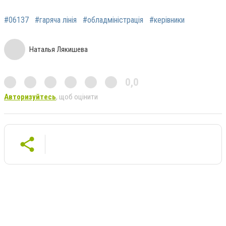
#06137
#гаряча лінія
#обладміністрація
#керівники
Наталья Лякишева
0,0
Авторизуйтесь
, щоб оцінити