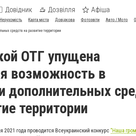
Довідник
Дозвілля
Афіша
Нерухомість
Карта міста
Довідкова
Фотозвіти
Авто / Мото
ьных средств на развитие территории
кой ОТГ упущена
я возможность в
и дополнительных ср
тие территории
ря 2021 года проводится Всеукраинский конкурс
"Наша гром