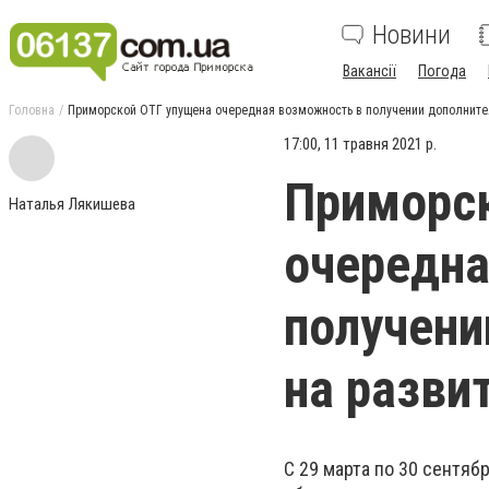
Новини
Вакансії
Погода
Головна
Приморской ОТГ упущена очередная возможность в получении дополнител
17:00, 11 травня 2021 р.
Приморс
Наталья Лякишева
очередна
получени
на разви
С 29 марта по 30 сентяб