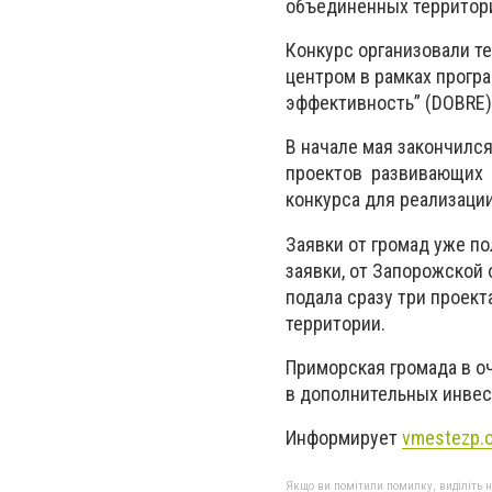
объединенных территор
Конкурс организовали те
центром в рамках прогр
эффективность” (DOBRE)
В начале мая закончилс
проектов развивающих к
конкурса для реализации
Заявки от громад уже по
заявки, от Запорожской 
подала сразу три проек
территории.
Приморская громада в о
в дополнительных инвес
Информирует
vmestezp.o
Якщо ви помітили помилку, виділіть нео