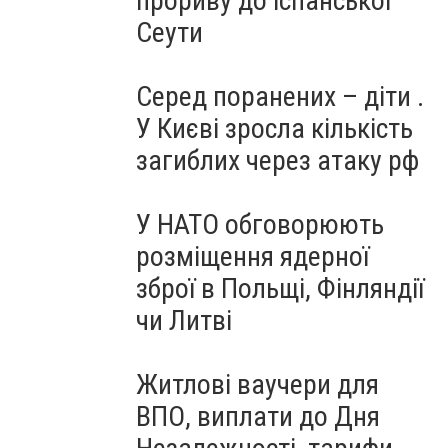
прориву до іспанської
Сеути
Серед поранених – діти .
У Києві зросла кількість
загиблих через атаку рф
У НАТО обговорюють
розміщення ядерної
зброї в Польщі, Фінляндії
чи Литві
Житлові ваучери для
ВПО, виплати до Дня