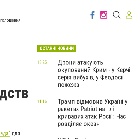
Оголошення
ОСТАННІ НОВИНИ
Дрони атакують
13:25
окупований Крим - у Керчі
серія вибухів, у Феодосії
пожежа
едств
Трамп відмовив Україні у
11:16
ракетах Patriot на тлі
кривавих атак Росії : Нас
розділяє океан
ада"
для