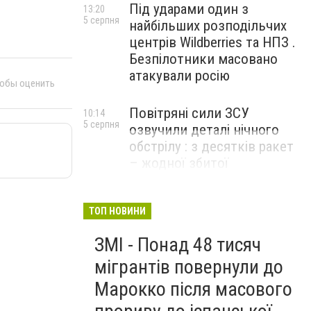
Під ударами один з
13:20
5 серпня
найбільших розподільчих
центрів Wildberries та НПЗ .
Безпілотники масовано
атакували росію
тобы оценить
Повітряні сили ЗСУ
10:14
5 серпня
озвучили деталі нічного
обстрілу : з десятків ракет
– жодної збитої
ТОП НОВИНИ
ЗМІ - Понад 48 тисяч
мігрантів повернули до
Марокко після масового