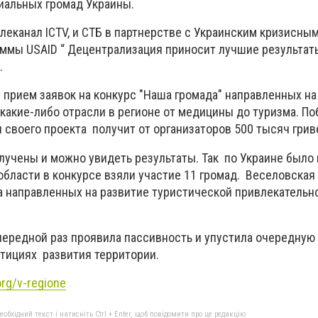
иальных громад Украины.
леканал ICTV, и СТБ в партнерстве с Украинским кризисны
аммы USAID “ Децентрализация приносит лучшие результат
.
я прием заявок на конкурс "Наша громада" направленных н
акие-либо отрасли в регионе от медицины до туризма. По
 своего проекта получит от организаторов 500 тысяч грив
лучены и можно увидеть результаты. Так по Украине было
области в конкурсе взяли участие 11 громад. Веселовская
та направленных на развитие туристической привлекательн
чередной раз проявила пассивность и упустила очередну
тициях развития территории.
rg/v-regione
бхідний текст і натисніть Ctrl + Enter, щоб повідомити про це редакцію