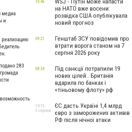
WSJ - Путін може напасти
10:46
на НАТО вже восени:
м медиа
розвідка США опублікувала
ы и
новий прогноз
Генштаб ЗСУ повідомив про
09:21
а реализацию
втрати ворога станом на 7
бедитель
серпня 2026 року
ен.
 подано 283
Під санкції потрапили 19
08:34
 громада
нових цілей . Британія
ости
вдарила по банках і
«тіньовому флоту» рф
ю возможность
ЄС дасть Україні 1,4 млрд
14:15
5 серпня
євро з заморожених активів
РФ після нічної атаки