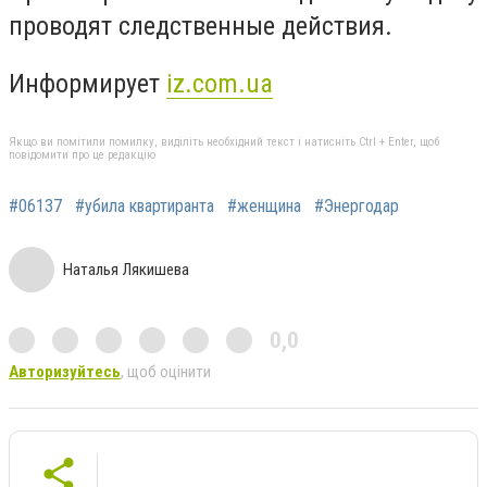
проводят следственные действия.
Информирует
iz.com.ua
Якщо ви помітили помилку, виділіть необхідний текст і натисніть Ctrl + Enter, щоб
повідомити про це редакцію
#06137
#убила квартиранта
#женщина
#Энергодар
Наталья Лякишева
0,0
Авторизуйтесь
, щоб оцінити