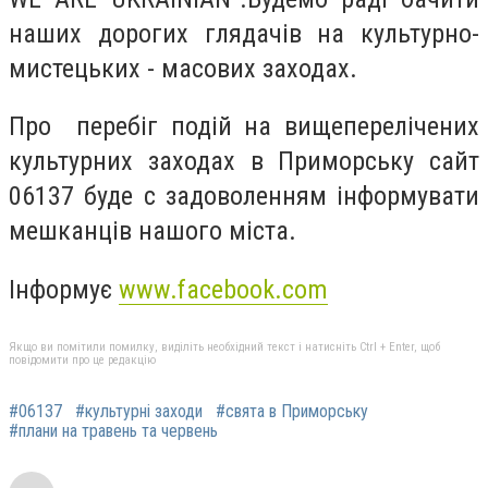
наших дорогих глядачів на культурно-
мистецьких - масових заходах.
Про перебіг подій на вищеперелічених
культурних заходах в Приморську сайт
06137 буде с задоволенням інформувати
мешканців нашого міста.
Інформує
www.facebook.com
Якщо ви помітили помилку, виділіть необхідний текст і натисніть Ctrl + Enter, щоб
повідомити про це редакцію
#06137
#культурні заходи
#свята в Приморську
#плани на травень та червень