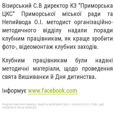
Візирський С.В директор КЗ "Приморська
ЦКС" Приморської міської ради та
Непийвода О.І. методист організаційно-
методичного відділу надали поради
клубним працівникам, як краще зробити
фото-, відеомонтаж клубних заходів.
Клубним працівникам були надані
методичні матеріали, щодо проведення
свята Вишиванки й Дня дитинства.
Інформує
www.facebook.com
Якщо ви помітили помилку, виділіть необхідний текст і натисніть Ctrl + Enter, щоб
повідомити про це редакцію