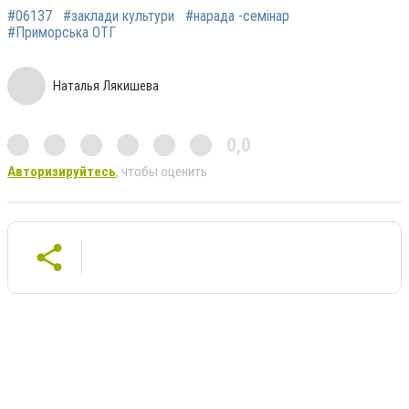
#06137
#заклади культури
#нарада -семінар
#Приморська ОТГ
Наталья Лякишева
0,0
Авторизируйтесь
, чтобы оценить