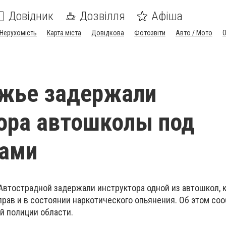
Довідник
Дозвілля
Афіша
Нерухомість
Карта міста
Довідкова
Фотозвіти
Авто / Мото
ожье задержали
ора автошколы под
ками
 Автострадной задержали инструктора одной из автошкол, 
прав и в состоянии наркотического опьянения. Об этом со
й полиции области.