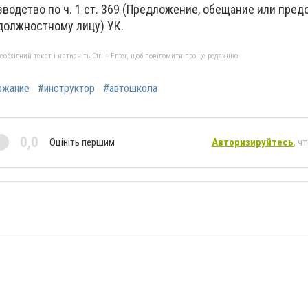
водство по ч. 1 ст. 369 (Предложение, обещание или пре
должностному лицу) УК.
бхідний текст і натисніть Ctrl + Enter, щоб повідомити про це редакцію
ржание
#инструктор
#автошкола
0,0
Оцініть першим
Авторизируйтесь
, ч