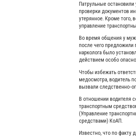
Патрульные остановили 
проверки документов ин
утерянное. Кроме того, 
управление транспортны
Во время общения у муж
после чего предложили 
нарколога было установл
действием особо опасно
Чтобы избежать ответст
медосмотра, водитель п
вызвали следственно-оп
В отношении водителя со
транспортным средством
(Управление транспорт
средствами) КоАП.
Известно, что по факту