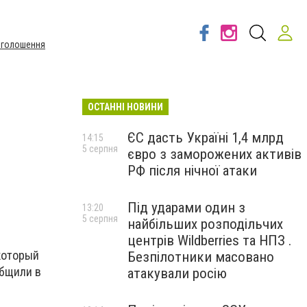
Оголошення
ОСТАННІ НОВИНИ
ЄС дасть Україні 1,4 млрд
14:15
5 серпня
євро з заморожених активів
РФ після нічної атаки
Під ударами один з
13:20
5 серпня
найбільших розподільчих
центрів Wildberries та НПЗ .
который
Безпілотники масовано
общили в
атакували росію