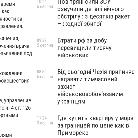
Повітряні сили ЗСУ
10:14
 время
5 серпня
озвучили деталі нічного
 как
обстрілу : з десятків ракет
нности за
– жодної збитої
правления.
ьянения,
Втрати рф за добу
09:32
ючения врача-
5 серпня
перевищили тисячу
опьянения под
військових
Від сьогодні Чехія припиняє
08:59
охождения
5 серпня
надавати тимчасовий
происшествия
захист
військовозобов’язаним
а, управление
українцям
 ч. 4 ст. 126
ортными
Где купить квартиру у моря
17:24
3 серпня
за границей по цене как в
Приморске
елями