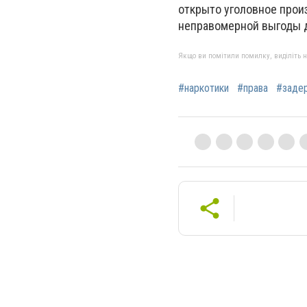
открыто уголовное произ
неправомерной выгоды 
Якщо ви помітили помилку, виділіть нео
#наркотики
#права
#заде