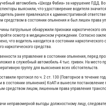
учебный автомобиль «Шкода Фабиа» за нарушение ПДД. Во
спекторы выяснили, что удостоверение водителя значится
водитель ранее привлекался к административной ответстве
м средством в состоянии опьянения и был лишен права у
чины патрульные обнаружили признаки наркотического оп
пройти осмотр в медицинском учреждении. Согласно закл
ено, что водитель находится в состоянии наркотического 
го наркотического средства.
венности за управление в состоянии опьянения, перед пр
оложил в служебный автомобиль 4 тыс. гривен. На место 
еративную группу для выяснения всех обстоятельств.
ставили протокол по ч. 2 ст. 130 (Повторное в течение год
 в состоянии опьянения) КоАП и вынесли постановление по
ным средством лицом, лишенным права управления трансп
 дачи неправомерной выгоды должностному лицу, следоват