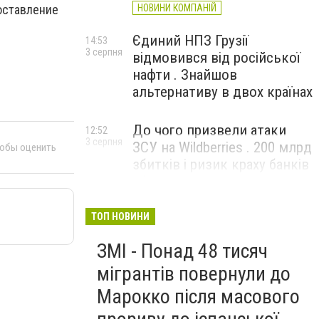
доставление
НОВИНИ КОМПАНІЙ
Єдиний НПЗ Грузії
14:53
3 серпня
відмовився від російської
нафти . Знайшов
альтернативу в двох країнах
До чого призвели атаки
12:52
3 серпня
ЗСУ на Wildberries . 200 млрд
тобы оценить
збитків і ризик краху банків
рф
ТОП НОВИНИ
ЗМІ - Понад 48 тисяч
мігрантів повернули до
Марокко після масового