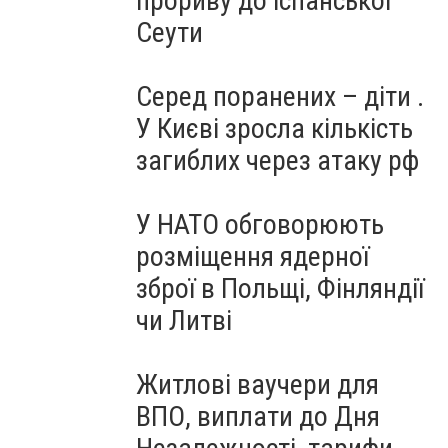
прориву до іспанської
Сеути
Серед поранених – діти .
У Києві зросла кількість
загиблих через атаку рф
У НАТО обговорюють
розміщення ядерної
зброї в Польщі, Фінляндії
чи Литві
Житлові ваучери для
ВПО, виплати до Дня