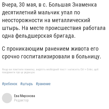
Вчера, 30 мая, в с. Большая Знаменка
десятилетний мальчик упал по
неосторожности на металлический
штырь. На месте происшествия работала
одна фельдшерская бригада.
С проникающим ранением живота его
срочно госпитализировали в больницу.
Якщо ви помітили помилку, виділіть необхідний текст і натисніть Ctrl + Enter, щоб
повідомити про це редакцію
#ребенок
#штырь
#ранение
Ева Миронова
Редактор