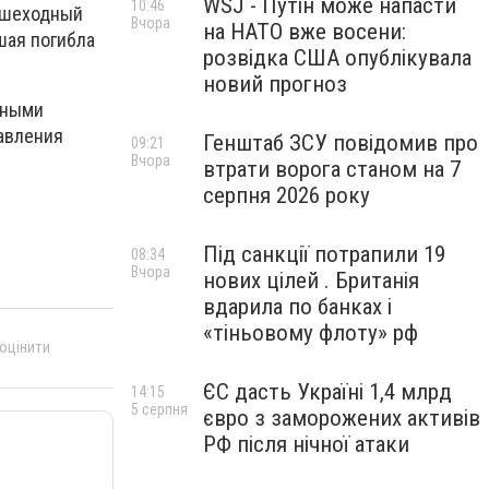
WSJ - Путін може напасти
10:46
пешеходный
Вчора
на НАТО вже восени:
шая погибла
розвідка США опублікувала
новий прогноз
нными
авления
Генштаб ЗСУ повідомив про
09:21
Вчора
втрати ворога станом на 7
серпня 2026 року
Під санкції потрапили 19
08:34
Вчора
нових цілей . Британія
вдарила по банках і
«тіньовому флоту» рф
 оцінити
ЄС дасть Україні 1,4 млрд
14:15
5 серпня
євро з заморожених активів
РФ після нічної атаки