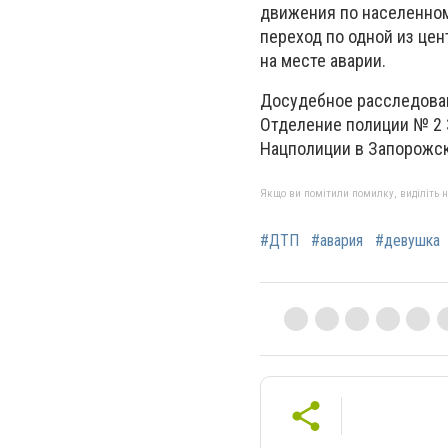
движения по населенном
переход по одной из цен
на месте аварии.
Досудебное расследова
Отделение полиции № 2 
Нацполиции в Запорожск
Якщо ви помітили помилку, виділіть нео
#ДТП
#авария
#девушка