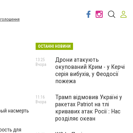
Оголошення
ОСТАННІ НОВИНИ
Дрони атакують
13:25
Вчора
окупований Крим - у Керчі
серія вибухів, у Феодосії
пожежа
Трамп відмовив Україні у
11:16
Вчора
ракетах Patriot на тлі
рый насмерть
кривавих атак Росії : Нас
.
розділяє океан
рость для