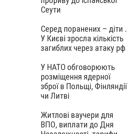
прориву до іспанської
Сеути
Серед поранених – діти .
У Києві зросла кількість
загиблих через атаку рф
У НАТО обговорюють
розміщення ядерної
зброї в Польщі, Фінляндії
чи Литві
Житлові ваучери для
ВПО, виплати до Дня