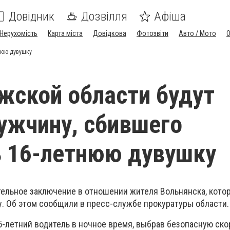
Довідник
Дозвілля
Афіша
Нерухомість
Карта міста
Довідкова
Фотозвіти
Авто / Мото
нюю дувушку
жской области будут
ужчину, сбившего
 16-летнюю дувушку
тельное заключение в отношении жителя Вольнянска, кото
. Об этом сообщили в пресс-службе прокуратуры области
5-летний водитель в ночное время, выбрав безопасную ско