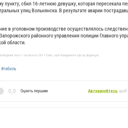
у пункту, сбил 16-летнюю девушку, которая пересекала 
тральных улиц Вольнянска. В результате аварии пострадав
ние в уголовном производстве осуществлялось следстве
Запорожского районного управления полиции Главного упр
ой области.
бхідний текст і натисніть Ctrl + Enter, щоб повідомити про це редакцію
#гибель
0,0
Оцініть першим
Авторизуйтесь
, щоб