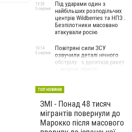
Під ударами один з
13:20
5 серпня
найбільших розподільчих
центрів Wildberries та НПЗ .
Безпілотники масовано
атакували росію
Повітряні сили ЗСУ
10:14
5 серпня
озвучили деталі нічного
обстрілу : з десятків ракет
– жодної збитої
ТОП НОВИНИ
ЗМІ - Понад 48 тисяч
мігрантів повернули до
Марокко після масового