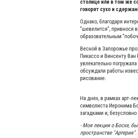
столице или в том же 
говорят сухо и сдержан
Однако, благодаря интер
"шевелится", привнося в
образовательным "побо
Весной в Запорожье про
Пикассо и Винсенту Ван 
увлекательно погружала
обсуждали работы извес
рисование.
На днях, в рамках арт-л
символиста Иеронима Бо
загадками и, безусловн
- Моя лекция о Босхе, 
пространстве "Артерия"