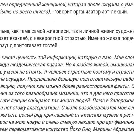
лен определенной женщиной, которая после сходила с ума 
ли, но всего ничего), -
говорит организатор арт-лекций.
льна, как тема самой живописи, так и личной жизни художни
ает взахлеб, с невероятной страстью. Именно живая подач
раунд притягивает гостей.
, какая ценность той информации, которую я даю. Мне сл
ужда академическая подача. Но я люблю живой, эмоциона
и, у меня не отнять. Я человек страстный поэтому и страст
 Не осуждая. Проделываю большую подготовительную рабо
лекцию, получил как можно более разносторонние факты. 
ия из того разнообразия мозаики, что я для него пригото
 эти лекции собирают так много людей. Плюс в Запорожье,
ва нет этому альтернативы. С июля возобновляются мои ле
кже есть целый ряд приглашений от киевских музеев и рест
рос на мою новую и очень смелую лекцию про арт-феминиз
аем перфомативное искусство Йоко Оно, Марины Абрамови