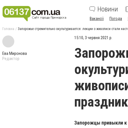
Новини
Вакансії
Погода
Головна
Запорожье стремительно окультуривается: лекции о живописи стали нас
15:10, 3 червня 2021 р.
Запорож
Ева Миронова
Редактор
окультур
живописи
праздник
Запорожцы привыкли к т