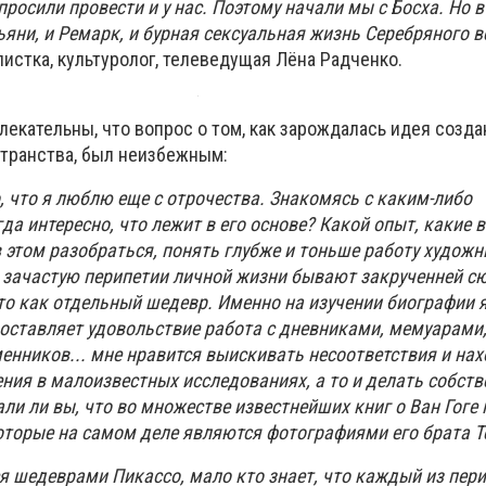
 просили провести и у нас. Поэтому начали мы с Босха. Но 
ьяни, и Ремарк, и бурная сексуальная жизнь Серебряного в
истка, культуролог, телеведущая Лёна Радченко.
лекательны, что вопрос о том, как зарождалась идея созда
странства, был неизбежным:
о, что я люблю еще с отрочества. Знакомясь с каким-либо
да интересно, что лежит в его основе? Какой опыт, какие 
 этом разобраться, понять глубже и тоньше работу художн
то зачастую перипетии личной жизни бывают закрученней с
о как отдельный шедевр. Именно на изучении биографии 
оставляет удовольствие работа с дневниками, мемуарами
нников... мне нравится выискивать несоответствия и нах
ния в малоизвестных исследованиях, а то и делать собст
ли ли вы, что во множестве известнейших книг о Ван Гоге
оторые на самом деле являются фотографиями его брата Т
 шедеврами Пикассо, мало кто знает, что каждый из пери