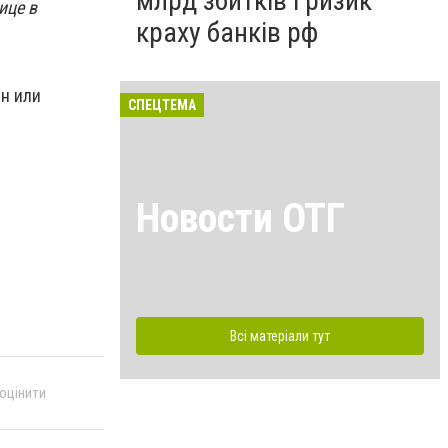
млрд збитків і ризик
ице в
краху банків рф
ин или
СПЕЦТЕМА
Новости ОТГ
Всі матеріали тут
 оцінити