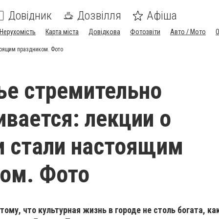
Довідник
Дозвілля
Афіша
Нерухомість
Карта міста
Довідкова
Фотозвіти
Авто / Мото
тоящим праздником. Фото
ье стремительно
ивается: лекции о
 стали настоящим
ом. Фото
ому, что культурная жизнь в городе не столь богата, ка