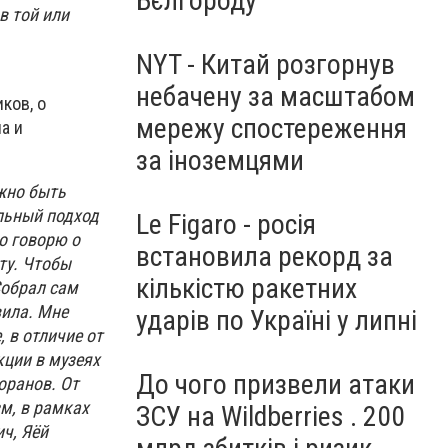
Бєлгороду
в той или
NYT - Китай розгорнув
небачену за масштабом
ков, о
мережу спостереження
а и
за іноземцями
ожно быть
льный подход
Le Figaro - росія
но говорю о
встановила рекорд за
ту. Чтобы
кількістю ракетних
Собрал сам
вила. Мне
ударів по Україні у липні
 в отличие от
кции в музеях
До чого призвели атаки
оранов. От
м, в рамках
ЗСУ на Wildberries . 200
ч, Яёй