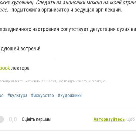
ских художниц. Следить за анонсами можно на моей стран
ле, -
подытожила организатор и ведущая арт-лекций.
 праздничного настроения сопутствует дегустация сухих в
едующей встречи!
ebook
лектора.
бхідний текст і натисніть Ctrl + Enter, щоб повідомити про це редакцію
ко
#культура
#искусство
#художники
0,0
Оцініть першим
Авторизуйтесь
, щоб