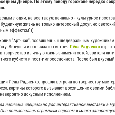
соседнем Днепре. По этому поводу горожане нередко сок
но.
есным людям, не все так уж печально - культурное простр
 будничную жизнь не только интересный досуг, но светский
чным эффектом"))
ходил "Арт-чай", посвященный шедевральным художникам
Гогу. Ведущая и организатор встреч
Лёна Радченко
страст
 в творчество и личную жизнь знаменитостей, зрители акт
тного кубиста и пост-импрессиониста. После был вкусный 
екции Лёны Радченко, прошла встреча по творчеству масте
сха, картины которого вызывают восхищение своими биб
о невероятно искусным исполнением.
была написана специально для интерактивной выставки в м
. Она пользовалась огромным спросом и много запорожцев