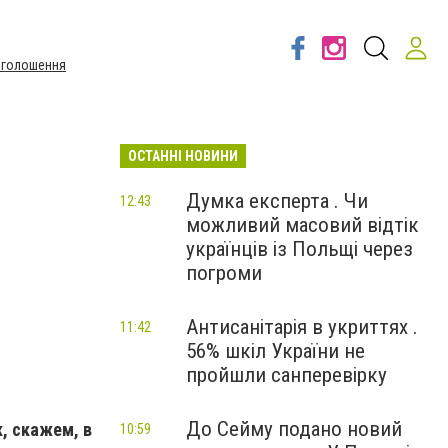
Оголошення
ОСТАННІ НОВИНИ
Думка експерта . Чи
12:43
можливий масовий відтік
українців із Польщі через
погроми
Антисанітарія в укриттях .
11:42
56% шкіл України не
пройшли санперевірку
До Сейму подано новий
к, скажем, в
10:59