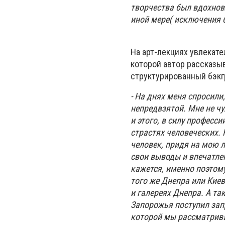
творчества был вдохнов
иной мере( исключения бы
На арт-лекциях увлекате
которой автор рассказыв
структурированный бэкг
- На днях меня спросили
непредвзятой. Мне не ч
и этого, в силу професси
страстях человеческих.
человек, придя на мою 
свои выводы и впечатлен
кажется, именно поэтому
того же Днепра или Кие
и галереях Днепра. А та
Запорожья поступил зап
которой мы рассматрив