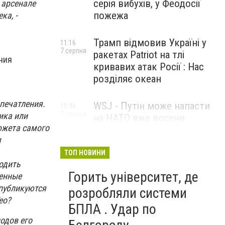
серія вибухів, у Феодосії
в арсенале
пожежа
ека,
-
Трамп відмовив Україні у
11:16
7 серпня
ракетах Patriot на тлі
ния
кривавих атак Росії : Нас
розділяє океан
впечатления.
WSJ - Путін може напасти
10:46
7 серпня
ика или
на НАТО вже восени:
южета самого
розвідка США опублікувала
я
новий прогноз
,
ТОП НОВИНИ
одить
Горить університет, де
венные
 публикуются
розробляли системи
ео?
БПЛА . Удар по
одов его