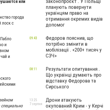
законопроєкт . У Польщі
рушаются или
планують повернути
українцям право на
анство города
отримання окремих видів
 лоск с
допомог
Федоров пояснив, що
09:43
 Пабло
потрібно змінити в
но и
мобілізації . «200+ тисяч у
ивном
СЗЧ»
чай и
Результати опитування .
08:11
Що українці думають про
рского
відставку Федорова та
лейскими
Сирського
Дрони атакують
узейном
13:25
7 серпня
окупований Крим - у Керчі
 специально