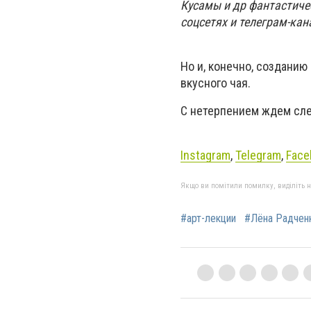
Кусамы и др фантастиче
соцсетях и телеграм-кана
Но и, конечно, созданию
вкусного чая.
С нетерпением ждем сл
Instagram
,
Telegram
,
Fac
Якщо ви помітили помилку, виділіть нео
#арт-лекции
#Лёна Радчен