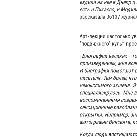
ездили на нее в Днепр и
есть и Пикассо, и Модил
рассказала 06137 журнал
Арт-лекции настолько ув
"подвижного" культ-про
- Биографии великих - т
произведением, мне всег
И биографии помогают в
писателя. Тем более, ч
немыслимого экшена. Эт
специализируюсь. Мне д
воспоминаниями совреме
сенсационные разоблаче
открытия. Например, зна
фотографии Винсента, к
Когда люди восхищаются