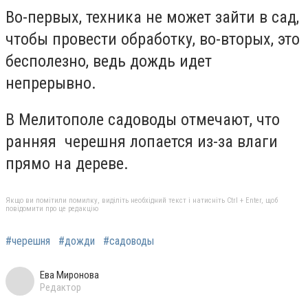
Во-первых, техника не может зайти в сад,
чтобы провести обработку, во-вторых, это
бесполезно, ведь дождь идет
непрерывно.
В Мелитополе садоводы отмечают, что
ранняя черешня лопается из-за влаги
прямо на дереве.
Якщо ви помітили помилку, виділіть необхідний текст і натисніть Ctrl + Enter, щоб
повідомити про це редакцію
#черешня
#дожди
#садоводы
Ева Миронова
Редактор