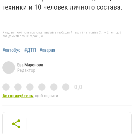
техники и 10 человек личного состава.
Якщо ви помітили помилку, виділіть необхідний текст і натисніть Ctrl + Enter, щоб
повідомити про це редакцію
#автобус
#ДТП
#авария
Ева Миронова
Редактор
0,0
Авторизуйтесь
, щоб оцінити