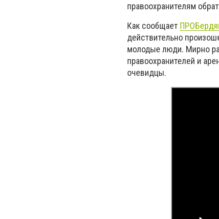
правоохранителям обрат
Как сообщает
ПРОБердя
действительно произоше
молодые люди. Мирно ра
правоохранителей и арен
очевидцы.