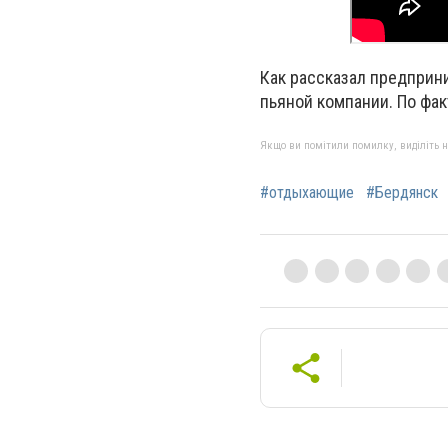
Как рассказал предприн
пьяной компании. По фа
Якщо ви помітили помилку, виділіть нео
#отдыхающие
#Бердянск