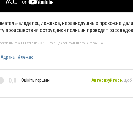
иматель-владелец лежаков, неравнодушные прохожие дали
кту происшествия сотрудники полиции проводят расследов
бхідний текст і натисніть Ctrl + Enter, щоб повідомити про це редакцію
#драка
#лежак
0,0
Оцініть першим
Авторизуйтесь
, щоб