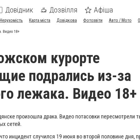
Довідник
Дозвілля
Афіша
Нерухомість
Карта міста
Довідкова
Фотозвіти
Авто / Мото
. Видео 18+
ожском курорте
ие подрались из-за
го лежака. Видео 18+
дянске произошла драка. Видео потасовки пересмотрели 
ых сетей.
что инцидент случился 19 июня во второй половине дня, п