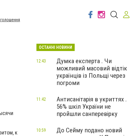
Оголошення
ОСТАННІ НОВИНИ
Думка експерта . Чи
12:43
можливий масовий відтік
українців із Польщі через
погроми
Антисанітарія в укриттях .
11:42
56% шкіл України не
тысячи
пройшли санперевірку
До Сейму подано новий
10:59
ритом, к