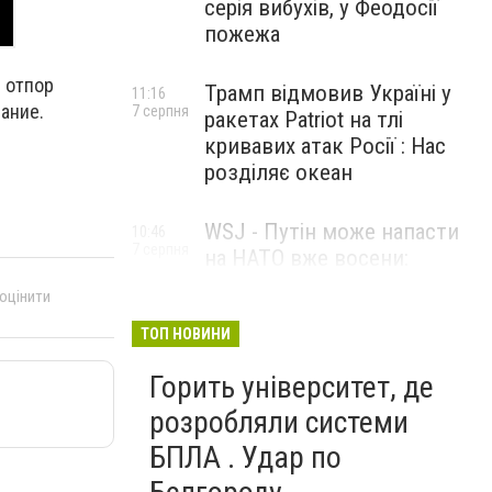
серія вибухів, у Феодосії
пожежа
 отпор
Трамп відмовив Україні у
11:16
ание.
7 серпня
ракетах Patriot на тлі
кривавих атак Росії : Нас
розділяє океан
WSJ - Путін може напасти
10:46
7 серпня
на НАТО вже восени:
розвідка США опублікувала
 оцінити
новий прогноз
ТОП НОВИНИ
Горить університет, де
розробляли системи
БПЛА . Удар по