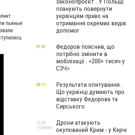
законопроєкт . У Польщі
планують повернути
українцям право на
фликт
отримання окремих видів
яли пьяные
допомог
ызвали
ступились
Федоров пояснив, що
09:43
потрібно змінити в
мобілізації . «200+ тисяч у
СЗЧ»
Результати опитування .
08:11
Що українці думають про
відставку Федорова та
Сирського
Дрони атакують
13:25
7 серпня
окупований Крим - у Керчі