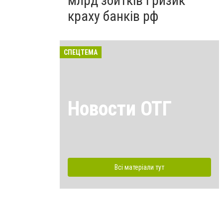
млрд збитків і ризик
краху банків рф
СПЕЦТЕМА
Новости ОТГ
Всі матеріали тут