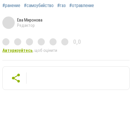
#ранение
#самоубийство
#газ
#отравление
Ева Миронова
Редактор
0,0
Авторизуйтесь
, щоб оцінити