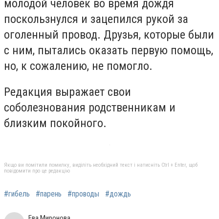
молодой человек во время дождя
поскользнулся и зацепился рукой за
оголенный провод. Друзья, которые были
с ним, пытались оказать первую помощь,
но, к сожалению, не помогло.
Редакция выражает свои
соболезнования родственникам и
близким покойного.
Якщо ви помітили помилку, виділіть необхідний текст і натисніть Ctrl + Enter, щоб
повідомити про це редакцію
#гибель
#парень
#проводы
#дождь
Ева Миронова