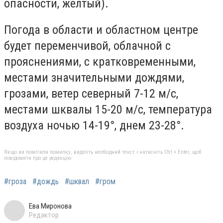
опасности, желтый).
Погода в области и областном центре
будет переменчивой, облачной с
прояснениями, с кратковременными,
местами значительными дождями,
грозами, ветер северный 7-12 м/с,
местами шквалы 15-20 м/с, температура
воздуха ночью 14-19°, днем 23-28°.
Якщо ви помітили помилку, виділіть необхідний текст і натисніть Ctrl + Enter, щоб
повідомити про це редакцію
#гроза
#дождь
#шквал
#гром
Ева Миронова
Редактор