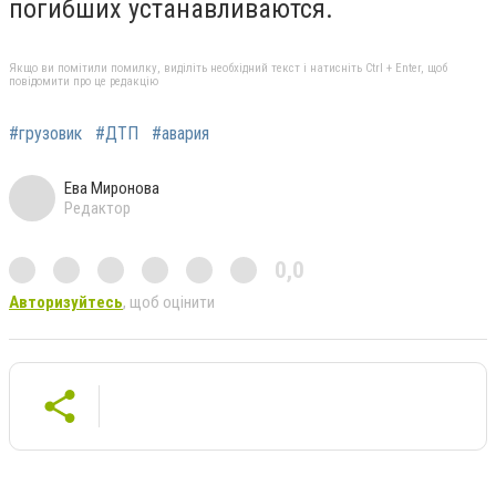
погибших устанавливаются.
Якщо ви помітили помилку, виділіть необхідний текст і натисніть Ctrl + Enter, щоб
повідомити про це редакцію
#грузовик
#ДТП
#авария
Ева Миронова
Редактор
0,0
Авторизуйтесь
, щоб оцінити