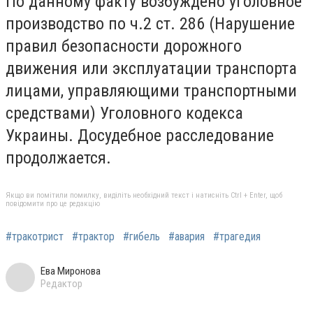
По данному факту возбуждено уголовное
производство по ч.2 ст. 286 (Нарушение
правил безопасности дорожного
движения или эксплуатации транспорта
лицами, управляющими транспортными
средствами) Уголовного кодекса
Украины. Досудебное расследование
продолжается.
Якщо ви помітили помилку, виділіть необхідний текст і натисніть Ctrl + Enter, щоб
повідомити про це редакцію
#тракотрист
#трактор
#гибель
#авария
#трагедия
Ева Миронова
Редактор