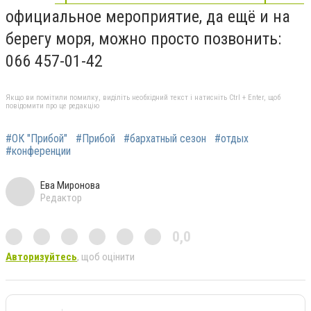
официальное мероприятие, да ещё и на
берегу моря, можно просто позвонить:
066 457-01-42
Якщо ви помітили помилку, виділіть необхідний текст і натисніть Ctrl + Enter, щоб
повідомити про це редакцію
#ОК "Прибой"
#Прибой
#бархатный сезон
#отдых
#конференции
Ева Миронова
Редактор
0,0
Авторизуйтесь
, щоб оцінити