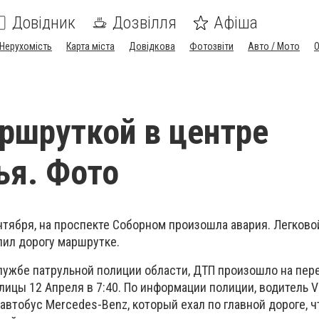
Довідник
Дозвілля
Афіша
Нерухомість
Карта міста
Довідкова
Фотозвіти
Авто / Мото
ршруткой в центре
ья. Фото
нтября, на проспекте Соборном произошла авария. Легков
упил дорогу маршрутке.
лужбе патрульной полиции области, ДТП произошло на пер
лицы 12 Апреля в 7:40. По информации полиции, водитель 
автобус Mercedes-Benz, который ехал по главной дороге, ч