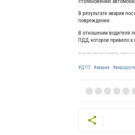
столкновению автомоби
В результате аварии по
повреждения.
В отношении водителя л
ПДД, которое привело к
Якщо ви помітили помилку, виділіть нео
#ДТП
#авария
#маршрутк