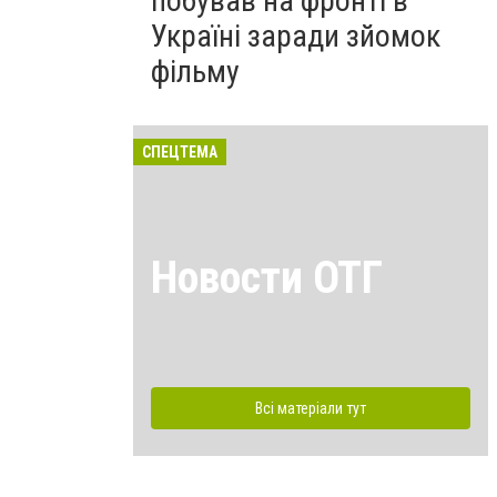
побував на фронті в
Україні заради зйомок
фільму
СПЕЦТЕМА
Новости ОТГ
Всі матеріали тут