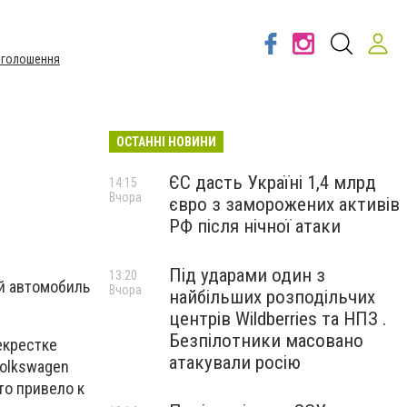
Оголошення
ОСТАННІ НОВИНИ
ЄС дасть Україні 1,4 млрд
14:15
Вчора
євро з заморожених активів
РФ після нічної атаки
Під ударами один з
13:20
ой автомобиль
Вчора
найбільших розподільчих
центрів Wildberries та НПЗ .
Безпілотники масовано
екрестке
атакували росію
Volkswagen
то привело к