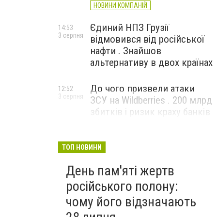
НОВИНИ КОМПАНІЙ
Єдиний НПЗ Грузії
14:53
3 серпня
відмовився від російської
нафти . Знайшов
альтернативу в двох країнах
До чого призвели атаки
12:52
3 серпня
ЗСУ на Wildberries . 200 млрд
збитків і ризик краху банків
рф
ТОП НОВИНИ
День пам'яті жертв
російського полону:
чому його відзначають