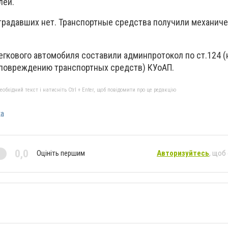
лей.
страдавших нет. Транспортные средства получили механич
егкового автомобиля составили админпротокол по ст.124 
 повреждению транспортных средств) КУоАП.
бхідний текст і натисніть Ctrl + Enter, щоб повідомити про це редакцію
а
0,0
Оцініть першим
Авторизуйтесь
, щоб