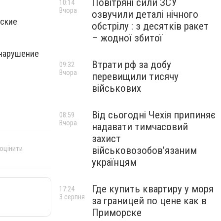
Повітряні сили ЗСУ
10:14
Вчора
озвучили деталі нічного
еские
обстрілу : з десятків ракет
– жодної збитої
(нарушение
Втрати рф за добу
09:32
Вчора
перевищили тисячу
військових
Від сьогодні Чехія припиняє
08:59
Вчора
надавати тимчасовий
захист
 оцінити
військовозобов’язаним
українцям
Где купить квартиру у моря
17:24
3 серпня
за границей по цене как в
Приморске